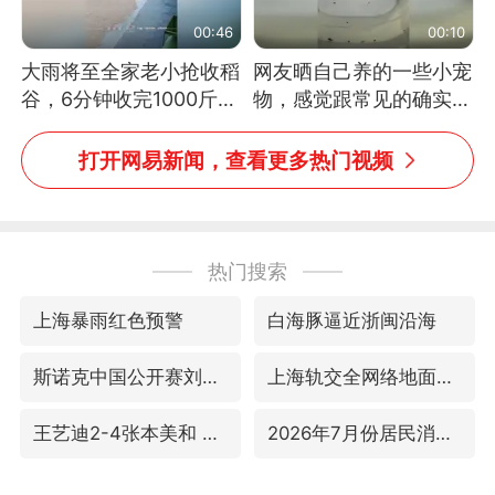
00:46
00:10
大雨将至全家老小抢收稻
网友晒自己养的一些小宠
谷，6分钟收完1000斤，
物，感觉跟常见的确实有
没有一个人掉链子
些不一样
打开网易新闻，查看更多热门视频
热门搜索
上海暴雨红色预警
白海豚逼近浙闽沿海
斯诺克中国公开赛刘宏宇击败霍金斯
上海轨交全网络地面高架区段限速运行
王艺迪2-4张本美和 无缘横滨赛决赛
2026年7月份居民消费价格同比上涨0.5%