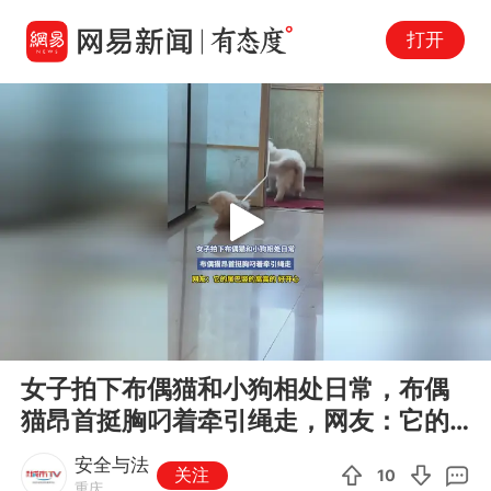
打开
Play
00:00
00:11
En
女子拍下布偶猫和小狗相处日常，布偶
fu
猫昂首挺胸叼着牵引绳走，网友：它的
尾巴竖的高高的，好开心
安全与法
关注
10
重庆