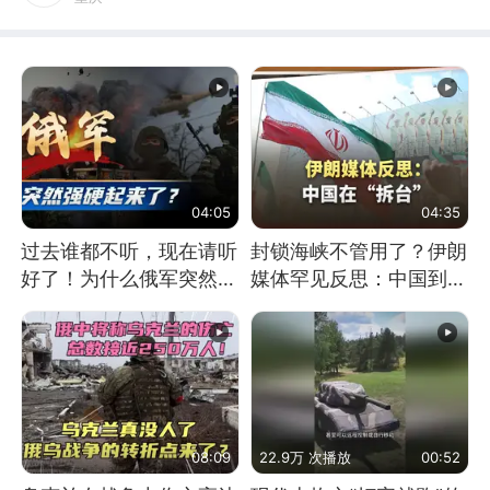
04:05
04:35
过去谁都不听，现在请听
封锁海峡不管用了？伊朗
好了！为什么俄军突然强
媒体罕见反思：中国到底
硬起来了？
是不是在"拆台"
08:09
22.9万 次播放
00:52