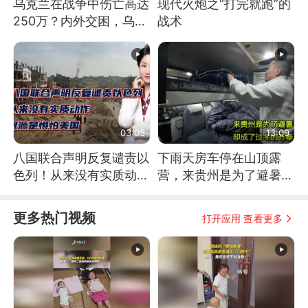
乌克兰在战争中伤亡高达
现代火炮之“打完就跑”的
250万？内外交困，乌克
战术
兰这下真没人了！
03:05
13:09
八国联合声明反复谴责以
下雨天房车停在山顶露
色列！从来没有实质动
营，来贵州是为了避暑，
作！根源是惧怕美国
却成了过冬的节奏
更多热门视频
打开应用 查看更多