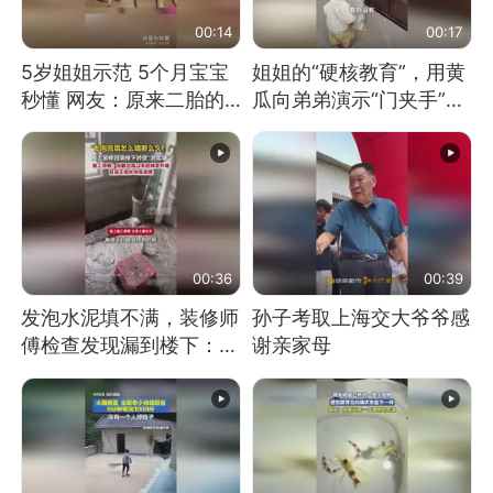
00:14
00:17
5岁姐姐示范 5个月宝宝
姐姐的“硬核教育”，用黄
秒懂 网友：原来二胎的
瓜向弟弟演示“门夹手”，
快乐长这样
网友：果然言传不如身
教！
00:36
00:39
发泡水泥填不满，装修师
孙子考取上海交大爷爷感
傅检查发现漏到楼下：出
谢亲家母
风口未延伸到外墙