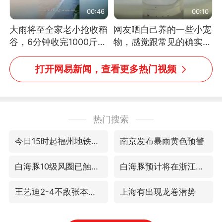
00:46
00:10
大雨将至全家老小抢收稻
网友晒自己养的一些小宠
谷，6分钟收完1000斤，
物，感觉跟常见的确实有
没有一个人掉链子
些不一样
打开网易新闻，查看更多热门视频
热门搜索
今日15时起福州地铁高架区段停运
南京发布暴雨黄色预警
白海豚10级风圈已触及浙江
白海豚预计将在浙江苍南到三门一带登陆
王艺迪2-4不敌张本美和止步4强
上海有出现龙卷潜势