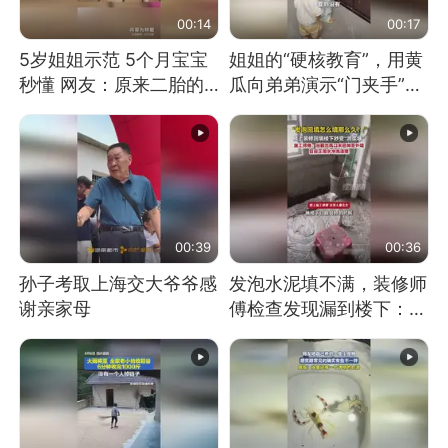
00:14
00:17
5岁姐姐示范 5个月宝宝
姐姐的“硬核教育”，用黄
秒懂 网友：原来二胎的
瓜向弟弟演示“门夹手”，
快乐长这样
网友：果然言传不如身
教！
00:39
00:36
孙子考取上海交大爷爷感
发泡水泥填不满，装修师
谢亲家母
傅检查发现漏到楼下：出
风口未延伸到外墙