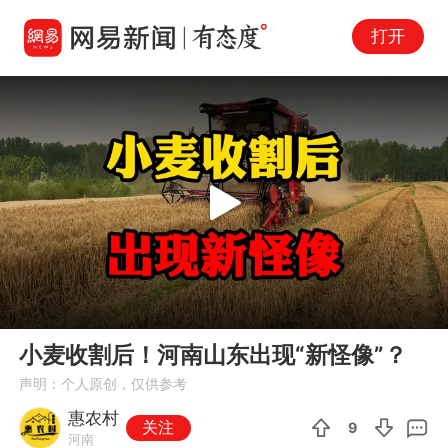
打开
Play
00:00
01:58
En
小麦收割后！河南山东出现“新怪像”？
fu
声明：个人原创，仅供参考
惠农村
关注
9
河南