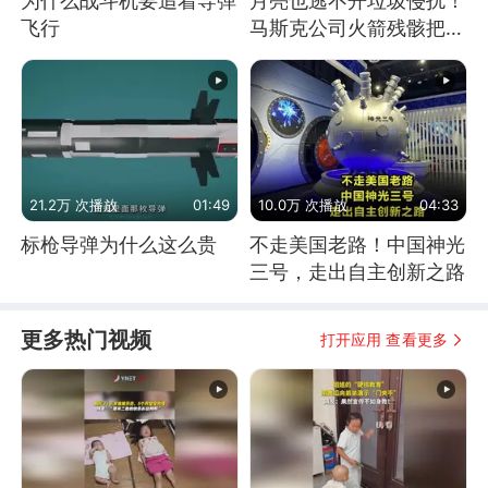
为什么战斗机要追着导弹
月亮也逃不开垃圾侵扰！
飞行
马斯克公司火箭残骸把月
球撞个坑
21.2万 次播放
01:49
10.0万 次播放
04:33
标枪导弹为什么这么贵
不走美国老路！中国神光
三号，走出自主创新之路
更多热门视频
打开应用 查看更多