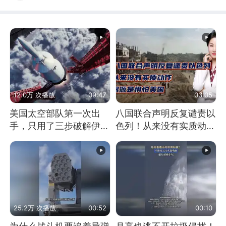
12.0万 次播放
09:47
03:05
美国太空部队第一次出
八国联合声明反复谴责以
手，只用了三步破解伊朗
色列！从来没有实质动
防空
作！根源是惧怕美国
25.2万 次播放
00:52
00:10