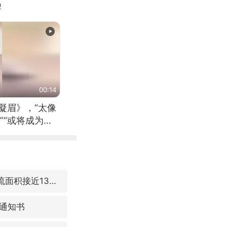
牌
00:14
凝眉》，“太像
”“或将成为首
（来源：新华每
台风“白海豚”体型变大！环流面积接近13个浙江那么大
通知书