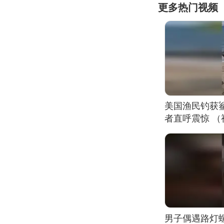
更多热门视频
美国渔民钓获
者直呼震惊 
男子偶遇路灯螺