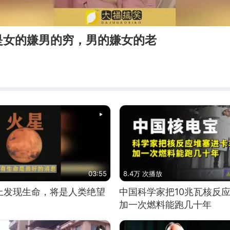
是女的嫌男的穷，男的嫌女的老
03:55
8.4万 次播放
上发现生命，将是人类绝望
中国科学家把10兆瓦核反
加一次燃料能跑几十年