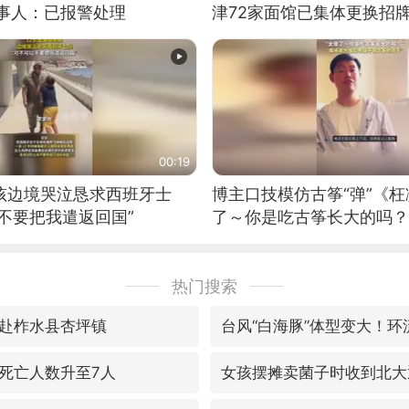
当事人：已报警处理
津72家面馆已集体更换招
00:19
男孩边境哭泣恳求西班牙士
博主口技模仿古筝“弹”《枉
不要把我遣返回国”
了～你是吃古筝长大的吗？
位考级不带古筝的选手。”
日电讯）
热门搜索
赴柞水县杏坪镇
死亡人数升至7人
女孩摆摊卖菌子时收到北大