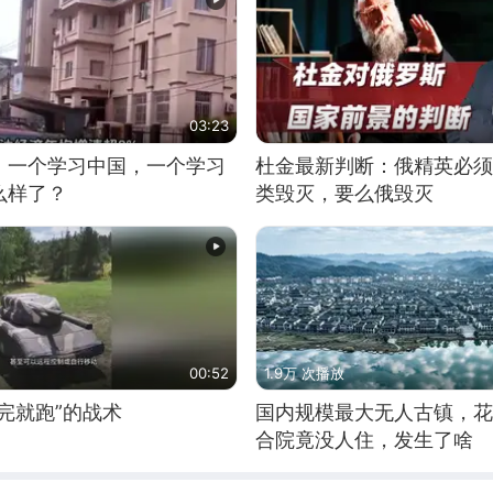
03:23
，一个学习中国，一个学习
杜金最新判断：俄精英必须
么样了？
类毁灭，要么俄毁灭
00:52
1.9万 次播放
完就跑”的战术
国内规模最大无人古镇，花
合院竟没人住，发生了啥