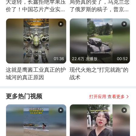
大逆转，长鑫拒绝苹果压
局势真的变了，乌克兰念
价了！中国芯片产业实现
了俄罗斯的稿子，普京说
怎样的逆袭？
战胜自己就是胜利
01:36
22.6万 次播放
00:52
这就是鹰酱工业真正的护
现代火炮之“打完就跑”的
城河的真正原因
战术
更多热门视频
打开应用 查看更多