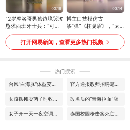
00:19
00:14
12岁摩洛哥男孩边境哭泣
博主口技模仿古
恳求西班牙士兵：“可不
筝“弹”《枉凝眉》，“太
可以不要把我遣返回国”
像了～你是吃古筝长大的
吗？”“或将成为首位考级
打开网易新闻，查看更多热门视频
不带古筝的选手。”（来
源：新华每日电讯）
热门搜索
台风“白海豚”体型变大！环流面积接近13个浙江那么大
官方通报教师招聘笔试前13名被淘汰
女孩摆摊卖菌子时收到北大通知书
改名后的“青海拉面”店
女子开一天一夜空调后二氧化碳中毒
泰国校园枪击案死亡人数升至7人