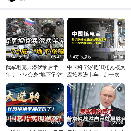
3649 次播放
05:48
8.4万 次播放
05:04
俄军坦克兵潜伏敌后半
中国科学家把10兆瓦核反
年，T-72变身“地下堡垒”
应堆塞进卡车，加一次燃
料能跑几十年
04:09
03:06