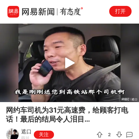
打开
Play
00:00
02:49
En
网约车司机为31元高速费，给顾客打电
fu
话！最后的结局令人泪目…
遮口
关注
2
四川