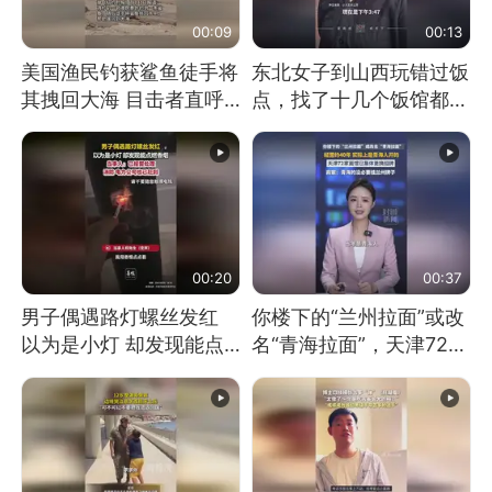
00:09
00:13
美国渔民钓获鲨鱼徒手将
东北女子到山西玩错过饭
其拽回大海 目击者直呼
点，找了十几个饭馆都没
震惊 （视频来源：参考
开门：午休到几点
消息）
00:20
00:37
男子偶遇路灯螺丝发红
你楼下的“兰州拉面”或改
以为是小灯 却发现能点
名“青海拉面”，天津72家
燃香烟 当事人：已报警
面馆已集体更换招牌
处理