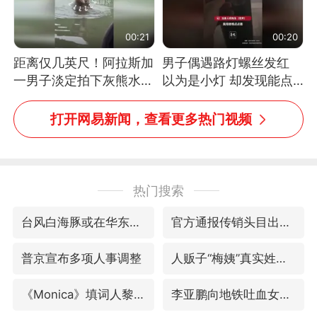
00:21
00:20
距离仅几英尺！阿拉斯加
男子偶遇路灯螺丝发红
一男子淡定拍下灰熊水中
以为是小灯 却发现能点
捕食鲑鱼全程
燃香烟 当事人：已报警
处理
打开网易新闻，查看更多热门视频
热门搜索
台风白海豚或在华东沿海登陆
官方通报传销头目出狱办书院
普京宣布多项人事调整
人贩子“梅姨”真实姓名曝光
《Monica》填词人黎彼得去世
李亚鹏向地铁吐血女孩捐99999元