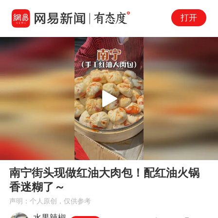
打开
Play
00:00
01:08
En
南宁街头现做红油大肉包！配红油火锅
fu
香迷糊了～
声明：个人原创，仅供参考
水果辣椒