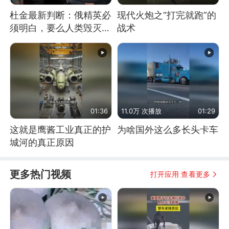
杜金最新判断：俄精英必
现代火炮之“打完就跑”的
须明白，要么人类毁灭，
战术
要么俄毁灭
01:36
11.0万 次播放
01:29
这就是鹰酱工业真正的护
为啥国外这么多长头卡车
城河的真正原因
更多热门视频
打开应用 查看更多