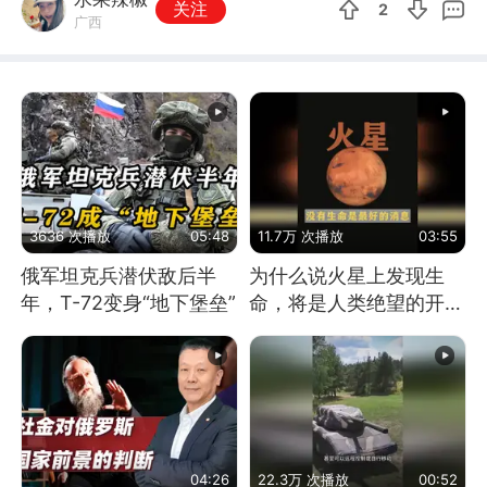
关注
2
广西
3636 次播放
05:48
11.7万 次播放
03:55
俄军坦克兵潜伏敌后半
为什么说火星上发现生
年，T-72变身“地下堡垒”
命，将是人类绝望的开
始？
04:26
22.3万 次播放
00:52