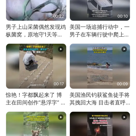
00:22
00:10
男子上山采菌偶然发现鸡
美国一场追捕行动中，一
枞菌窝，原地守1天等它
男子在车辆行驶中爬上车
长大：挖了140多朵
顶跳舞。（新京报）
00:17
00:09
惊艳！字都飘起来了 博
美国渔民钓获鲨鱼徒手将
主在田间创作“悬浮字” 网
其拽回大海 目击者直呼
友：真·裸眼3D！
震惊 （视频来源：参考
消息）