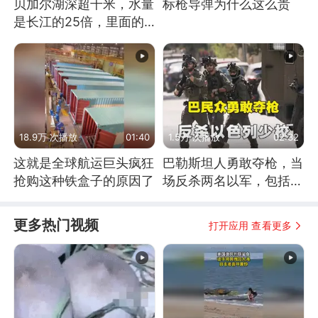
贝加尔湖深超千米，水量
标枪导弹为什么这么贵
是长江的25倍，里面的
鱼究竟有多大？
18.9万 次播放
01:40
1.5万 次播放
02:32
这就是全球航运巨头疯狂
巴勒斯坦人勇敢夺枪，当
抢购这种铁盒子的原因了
场反杀两名以军，包括一
名少校
更多热门视频
打开应用 查看更多