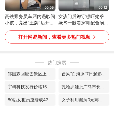
00:09
00:12
高铁乘务员车厢内遇吵闹
女孩门后蹲守想吓姥爷
小孩，亮出“王牌”后开启
姥爷一眼看穿却配合演出
一键静音
网友：姥爷的演技我打满
分
打开网易新闻，查看更多热门视频
热门搜索
郑国霖回应去景区上班被保安拦下
台风“白海豚”7日起影响上海
宇树科技发行价格150.80元/股
扎哈罗娃批广岛市长不提美国原子弹
80后女柜员逆袭成4200亿银行副行长
女子利用漏洞0元薅走3000多件家电