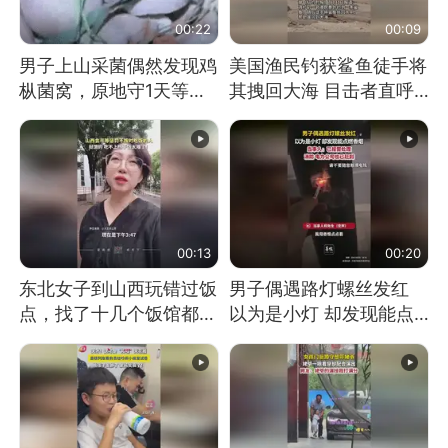
00:22
00:09
男子上山采菌偶然发现鸡
美国渔民钓获鲨鱼徒手将
枞菌窝，原地守1天等它
其拽回大海 目击者直呼
长大：挖了140多朵
震惊 （视频来源：参考
消息）
00:13
00:20
东北女子到山西玩错过饭
男子偶遇路灯螺丝发红
点，找了十几个饭馆都没
以为是小灯 却发现能点
开门：午休到几点
燃香烟 当事人：已报警
处理