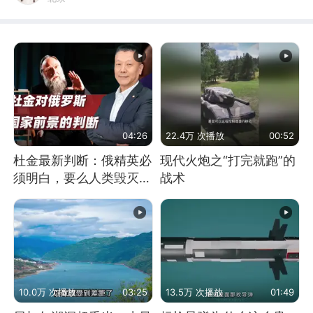
04:26
22.4万 次播放
00:52
杜金最新判断：俄精英必
现代火炮之“打完就跑”的
须明白，要么人类毁灭，
战术
要么俄毁灭
10.0万 次播放
03:25
13.5万 次播放
01:49