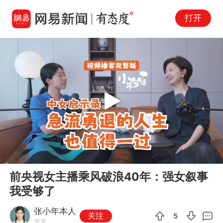
打开
Play
00:00
38:34
En
前央视女主播乘风破浪40年：强女叙事
fu
我受够了
张小年本人
关注
5
北京