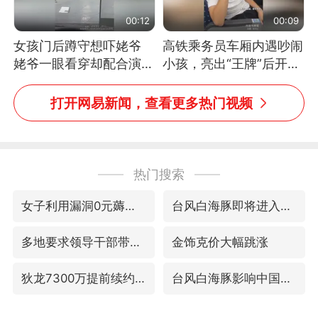
00:12
00:09
女孩门后蹲守想吓姥爷
高铁乘务员车厢内遇吵闹
姥爷一眼看穿却配合演出
小孩，亮出“王牌”后开启
网友：姥爷的演技我打满
一键静音
分
打开网易新闻，查看更多热门视频
热门搜索
女子利用漏洞0元薅走3000多件家电
台风白海豚即将进入48小时警戒线
多地要求领导干部带头休假
金饰克价大幅跳涨
狄龙7300万提前续约值不值
台风白海豚影响中国已成定局