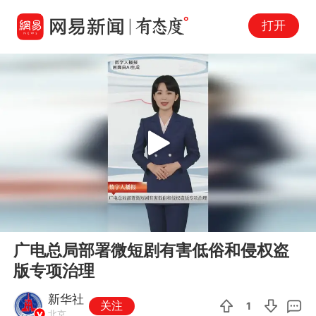
打开
Play
00:00
00:34
En
广电总局部署微短剧有害低俗和侵权盗
fu
版专项治理
新华社
关注
1
北京