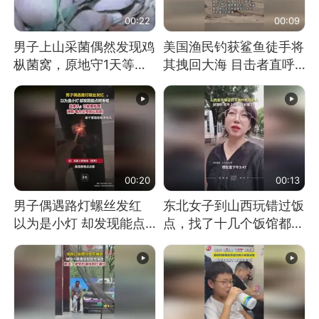
00:22
00:09
男子上山采菌偶然发现鸡
美国渔民钓获鲨鱼徒手将
枞菌窝，原地守1天等它
其拽回大海 目击者直呼
长大：挖了140多朵
震惊 （视频来源：参考
消息）
00:20
00:13
男子偶遇路灯螺丝发红
东北女子到山西玩错过饭
以为是小灯 却发现能点
点，找了十几个饭馆都没
燃香烟 当事人：已报警
开门：午休到几点
处理