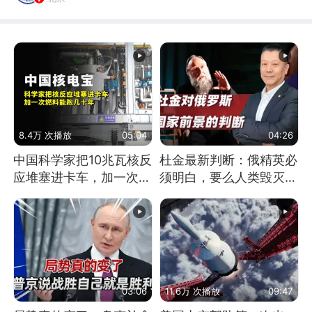
8.4万 次播放
05:04
04:26
中国科学家把10兆瓦核反
杜金最新判断：俄精英必
应堆塞进卡车，加一次燃
须明白，要么人类毁灭，
料能跑几十年
要么俄毁灭
03:06
11.6万 次播放
09:47