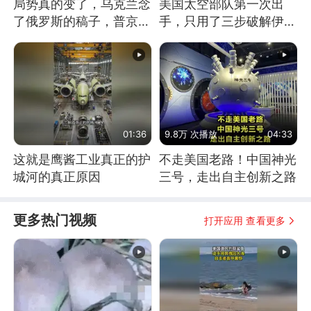
局势真的变了，乌克兰念
美国太空部队第一次出
了俄罗斯的稿子，普京说
手，只用了三步破解伊朗
战胜自己就是胜利
防空
01:36
9.8万 次播放
04:33
这就是鹰酱工业真正的护
不走美国老路！中国神光
城河的真正原因
三号，走出自主创新之路
更多热门视频
打开应用 查看更多