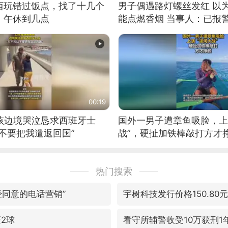
西玩错过饭点，找了十几个
男子偶遇路灯螺丝发红 以
：午休到几点
能点燃香烟 当事人：已报
00:19
男孩边境哭泣恳求西班牙士
国外一男子遭章鱼吸脸，上
不要把我遣返回国”
战”，硬扯加铁棒敲打方才
热门搜索
经同意的电话营销”
宇树科技发行价格150.80元
轰2球
看守所辅警收受10万获刑1