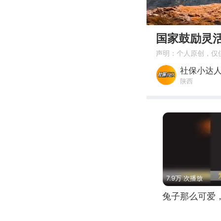
00:00
国家鼓励灵
声明：个人原创，仅
社保小达
陕西
7.9万 次播放
兔子那么可爱