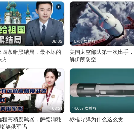
06:05
11.7万 次播放
出四条暗黑结局，最不坏的
美国太空部队第一次出手，
东方
解伊朗防空
03:21
14.6万 次播放
远程高精度武器，萨德消耗
标枪导弹为什么这么贵
敢嘲笑俄军吗