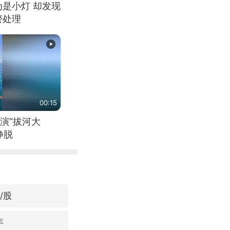
为是小灯 却发现
警处理
00:15
演“拔河大
挣脱
/股
年