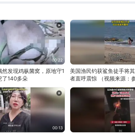
00:22
偶然发现鸡枞菌窝，原地守1
美国渔民钓获鲨鱼徒手将其
了140多朵
者直呼震惊 （视频来源：
00:13