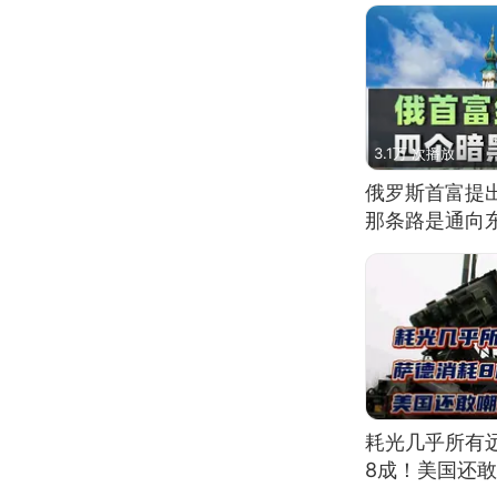
3.1万 次播放
俄罗斯首富提
那条路是通向
耗光几乎所有
8成！美国还