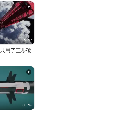
09:47
只用了三步破
01:49