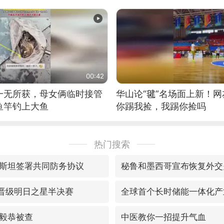
位考级不带古筝的选手。”
日电讯）
00:42
一无所获，母女俩临时接管
华山论“毽”名场面上新！
鱼竿钓上大鱼
你踢我捡，我踢你捡吗
热门搜索
斯坦签署共同防务协议
秘鲁和墨西哥宣布恢复外交
胜晋级明日之星半决赛
全球首个长时储能一体化产
毅恭被查
中医教你一招提升气血