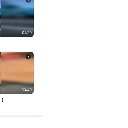
01:29
00:49
！