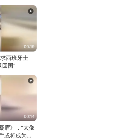
00:19
恳求西班牙士
回国”
00:14
凝眉》，“太像
”“或将成为首