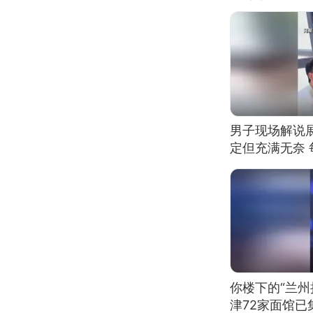
男子现场解说
定但充满无奈 
有瑕疵 网友：
我没绷住
你楼下的“兰州
津72家面馆已