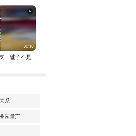
（来源：新华每
00:16
网友：毽子不是
关系
业园量产