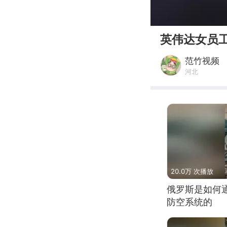
00:00
英伟达女员
范竹视频
河北
20.0万 次播放
俄罗斯是如何
防空系统的