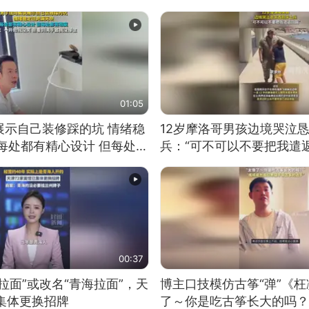
01:05
展示自己装修踩的坑 情绪稳
12岁摩洛哥男孩边境哭泣
每处都有精心设计 但每处都
兵：“可不可以不要把我遣返
一开始我没笑 但看到洗手盆
00:37
拉面”或改名“青海拉面”，天
博主口技模仿古筝“弹”《枉
集体更换招牌
了～你是吃古筝长大的吗？