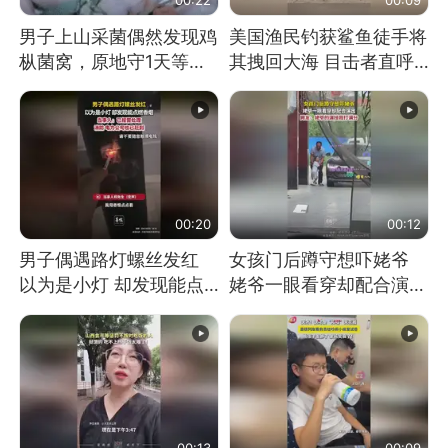
男子上山采菌偶然发现鸡
美国渔民钓获鲨鱼徒手将
枞菌窝，原地守1天等它
其拽回大海 目击者直呼
长大：挖了140多朵
震惊 （视频来源：参考
消息）
00:20
00:12
男子偶遇路灯螺丝发红
女孩门后蹲守想吓姥爷
以为是小灯 却发现能点
姥爷一眼看穿却配合演出
燃香烟 当事人：已报警
网友：姥爷的演技我打满
处理
分
00:13
00:09