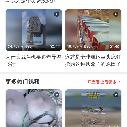
本以为是个灵珠没想到是
魔丸
24.9万 次播放
00:52
18.9万 次播放
01:40
为什么战斗机要追着导弹
这就是全球航运巨头疯狂
飞行
抢购这种铁盒子的原因了
更多热门视频
打开应用 查看更多
00:22
00:09