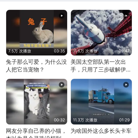
7.5万 次播放
03:35
11.6万 次播放
09:47
兔子那么可爱，为什么没
美国太空部队第一次出
人把它当宠物？
手，只用了三步破解伊朗
防空
00:32
11.3万 次播放
01:29
网友分享自己养的小猫，
为啥国外这么多长头卡车