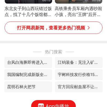
东北女子到山西玩错过饭
高铁乘务员车厢内遇吵闹
点，找了十几个饭馆都没
小孩，亮出“王牌”后开启
开门：午休到几点
一键静音
打开网易新闻，查看更多热门视频
热门搜索
台风白海豚即将进入48小时警戒线
江钨装备：无注入矿山资产安排
我国编制完成新版全月地质图
宇树科技发行价格150.80元/股
昆明石林火把节
官方回应献血屋不让市民入内躲雨
App内播放