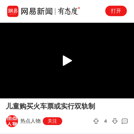
打开
Play
00:00
00:07
En
儿童购买火车票或实行双轨制
fu
热点人物
关注
4