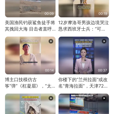
00:09
00:19
美国渔民钓获鲨鱼徒手将
12岁摩洛哥男孩边境哭泣
其拽回大海 目击者直呼
恳求西班牙士兵：“可不
震惊 （视频来源：参考
可以不要把我遣返回国”
消息）
00:14
00:37
博主口技模仿古
你楼下的“兰州拉面”或改
筝“弹”《枉凝眉》，“太
名“青海拉面”，天津72家
像了～你是吃古筝长大的
面馆已集体更换招牌
吗？”“或将成为首位考级
不带古筝的选手。”（来
源：新华每日电讯）