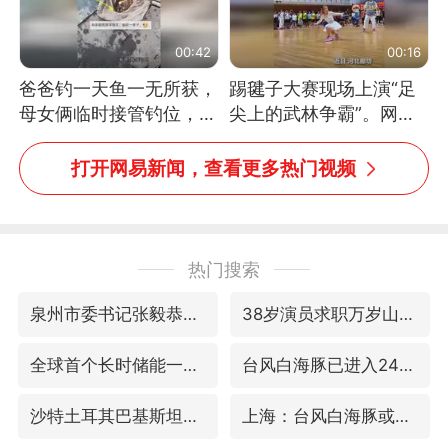
00:42
00:16
爸爸钓一天鱼一无所获，
踢毽子大赛现场上演“足
母女俩临时接管钓位，用
尖上的武林争霸”。网
玩具鱼竿钓上大鱼
友：这哪是踢毽子，分明
是武侠片现场！#睡个好
打开网易新闻，查看更多热门视频
觉
热门搜索
泉州市委书记张毅恭被查
38岁演员求职万岁山NPC成功
全球首个长时储能一体化产业园量产
台风白海豚已进入24小时警戒线
沙特土耳其巴基斯坦签署共同防务协议
上海：台风白海豚或将带来龙卷风