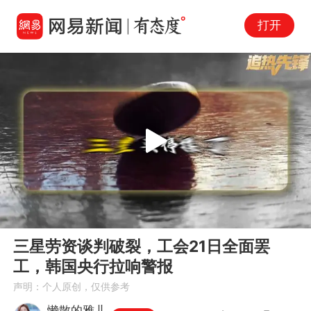
打开
Play
00:00
02:29
En
三星劳资谈判破裂，工会21日全面罢
fu
工，韩国央行拉响警报
声明：个人原创，仅供参考
懒散的雅儿