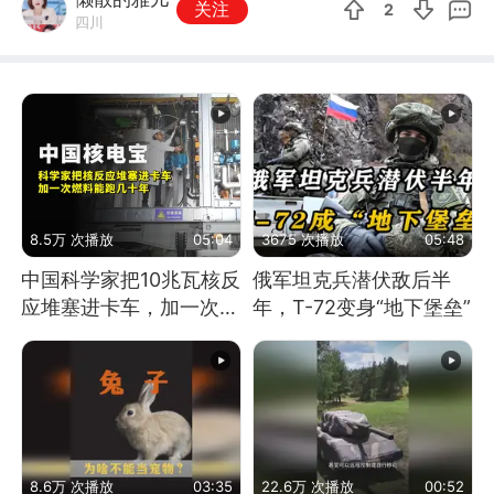
关注
2
四川
8.5万 次播放
05:04
3675 次播放
05:48
中国科学家把10兆瓦核反
俄军坦克兵潜伏敌后半
应堆塞进卡车，加一次燃
年，T-72变身“地下堡垒”
料能跑几十年
8.6万 次播放
03:35
22.6万 次播放
00:52