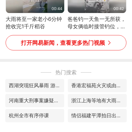
00:44
00:42
大雨将至一家老小6分钟
爸爸钓一天鱼一无所获，
抢收完1千斤稻谷
母女俩临时接管钓位，用
玩具鱼竿钓上大鱼
打开网易新闻，查看更多热门视频
热门搜索
西湖突现狂风暴雨 游客瞬间被浇透
香港宏福苑火灾或由烟头引起
河南重大刑事案嫌疑人落网
浙江上海等地有大雨或暴雨
杭州全市有序停课
情侣福建平潭拍日出时坠崖