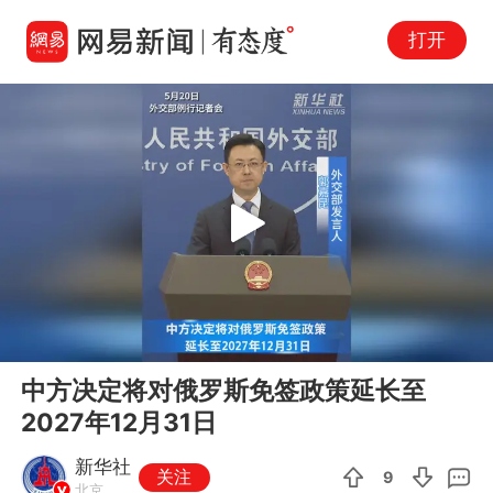
打开
Play
00:00
00:40
En
中方决定将对俄罗斯免签政策延长至
fu
2027年12月31日
新华社
关注
9
北京