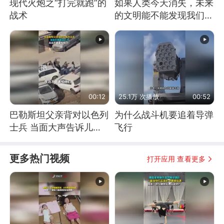
现代火炮之“打完就跑”的
如果人类今天消失，未来
战术
的文明能不能发现我们存
在过？
00:12
25.1万 次播放
00:52
巴勒斯坦父亲背对以色列
为什么战斗机要追着导弹
士兵 当面大声告诉儿
飞行
子：永远不要害怕他们！
更多热门视频
打开应用 查看更多