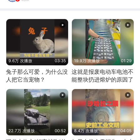
9.6万 次播放
03:35
19.9万 次播放
01:29
兔子那么可爱，为什么没
这就是报废电动车电池不
人把它当宠物？
能整块扔进熔炉的原因了
22.7万 次播放
00:52
8.4万 次播放
04:05