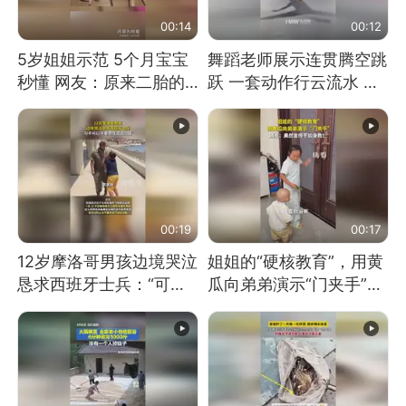
00:14
00:12
5岁姐姐示范 5个月宝宝
舞蹈老师展示连贯腾空跳
秒懂 网友：原来二胎的
跃 一套动作行云流水 节
快乐长这样
奏感拉满 网友：怎么做
到又舞又武的？
00:19
00:17
12岁摩洛哥男孩边境哭泣
姐姐的“硬核教育”，用黄
恳求西班牙士兵：“可不
瓜向弟弟演示“门夹手”，
可以不要把我遣返回国”
网友：果然言传不如身
教！