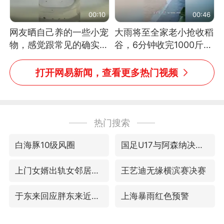
00:10
00:46
网友晒自己养的一些小宠
大雨将至全家老小抢收稻
物，感觉跟常见的确实有
谷，6分钟收完1000斤，
些不一样
没有一个人掉链子
打开网易新闻，查看更多热门视频
热门搜索
白海豚10级风圈
国足U17与阿森纳决赛取消 并列冠军
上门女婿出轨女邻居多年被判重婚罪
王艺迪无缘横滨赛决赛
于东来回应胖东来近25年老店年底关闭
上海暴雨红色预警