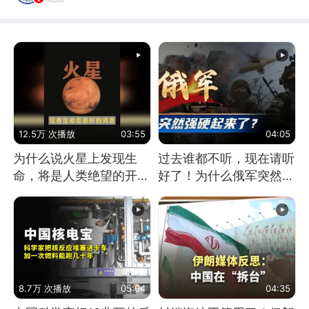
12.5万 次播放
03:55
04:05
为什么说火星上发现生
过去谁都不听，现在请听
命，将是人类绝望的开
好了！为什么俄军突然强
始？
硬起来了？
8.7万 次播放
05:04
04:35