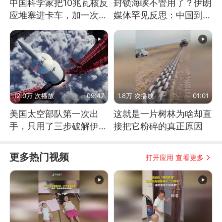
中国科学家把10兆瓦核反
封锁海峡不管用了？伊朗
应堆塞进卡车，加一次燃
媒体罕见反思：中国到底
料能跑几十年
是不是在"拆台"
12.0万 次播放
09:47
1.8万 次播放
01:01
美国太空部队第一次出
这就是一片树林为啥却直
手，只用了三步破解伊朗
接把它粉碎的真正原因
防空
更多热门视频
打开应用 查看更多