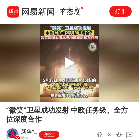
打开
Play
00:00
00:22
En
“微笑”卫星成功发射 中欧任务级、全方
fu
位深度合作
新华社
关注
8
北京