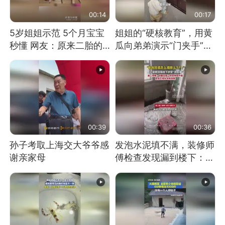
00:14
00:17
5岁姐姐示范 5个月宝宝
姐姐的“硬核教育”，用黄
秒懂 网友：原来二胎的
瓜向弟弟演示“门夹手”，
快乐长这样
网友：果然言传不如身
教！
00:39
00:36
孙子考取上海交大爷爷感
发泡水泥填不满，装修师
谢亲家母
傅检查发现漏到楼下：出
风口未延伸到外墙