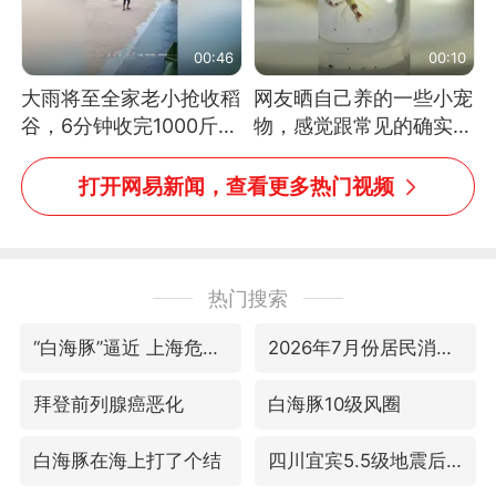
00:46
00:10
大雨将至全家老小抢收稻
网友晒自己养的一些小宠
谷，6分钟收完1000斤，
物，感觉跟常见的确实有
没有一个人掉链子
些不一样
打开网易新闻，查看更多热门视频
热门搜索
“白海豚”逼近 上海危险区域已转移3.03万人
2026年7月份居民消费价格同比上涨0.5%
拜登前列腺癌恶化
白海豚10级风圈
白海豚在海上打了个结
四川宜宾5.5级地震后余震为何不断