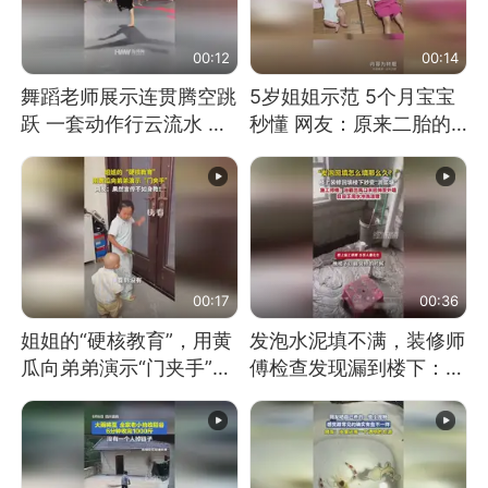
00:12
00:14
舞蹈老师展示连贯腾空跳
5岁姐姐示范 5个月宝宝
跃 一套动作行云流水 节
秒懂 网友：原来二胎的
奏感拉满 网友：怎么做
快乐长这样
到又舞又武的？
00:17
00:36
姐姐的“硬核教育”，用黄
发泡水泥填不满，装修师
瓜向弟弟演示“门夹手”，
傅检查发现漏到楼下：出
网友：果然言传不如身
风口未延伸到外墙
教！