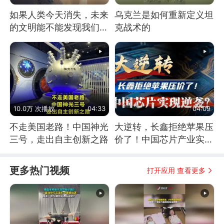
如果人类今天消失，未来
乌克兰是如何重新定义坦
的文明能不能发现我们存
克战术的
在过？
10.0万 次播放
04:33
04:09
不走美国老路！中国神光
大逆转，长鑫拒绝苹果压
三号，走出自主创新之路
价了！中国芯片产业实现
怎样的逆袭？
更多热门视频
打开应用 查看更多