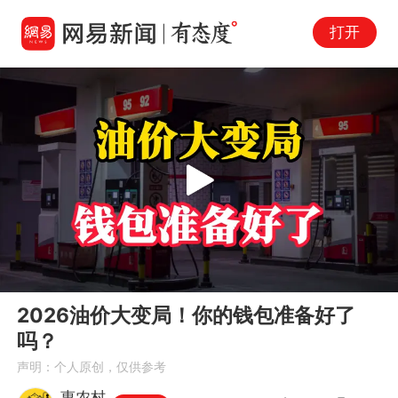
打开
Play
00:00
02:13
En
2026油价大变局！你的钱包准备好了
fu
吗？
声明：个人原创，仅供参考
惠农村