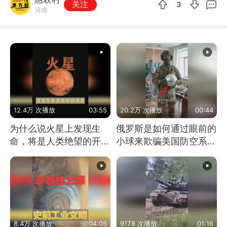
关注
3
河南
12.4万 次播放
03:55
20.2万 次播放
00:44
为什么说火星上发现生
俄罗斯是如何通过眼前的
命，将是人类绝望的开
小球来欺骗美国防空系统
始？
的
8.4万 次播放
04:05
9178 次播放
01:16