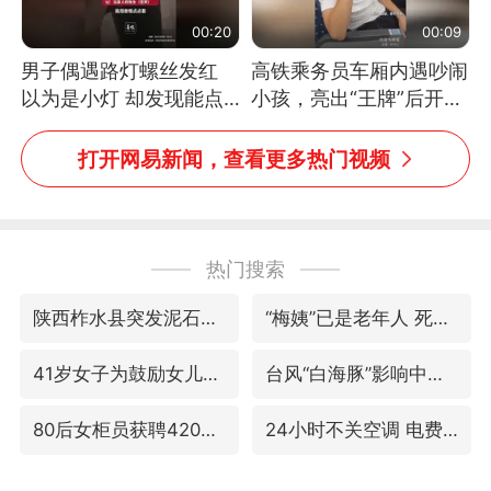
00:20
00:09
男子偶遇路灯螺丝发红
高铁乘务员车厢内遇吵闹
以为是小灯 却发现能点
小孩，亮出“王牌”后开启
燃香烟 当事人：已报警
一键静音
处理
打开网易新闻，查看更多热门视频
热门搜索
陕西柞水县突发泥石流致1死2失联
“梅姨”已是老年人 死刑或适用受限
41岁女子为鼓励女儿考上985研究生
台风“白海豚”影响中国已成定局
80后女柜员获聘4200亿银行副行长
24小时不关空调 电费反而更低？