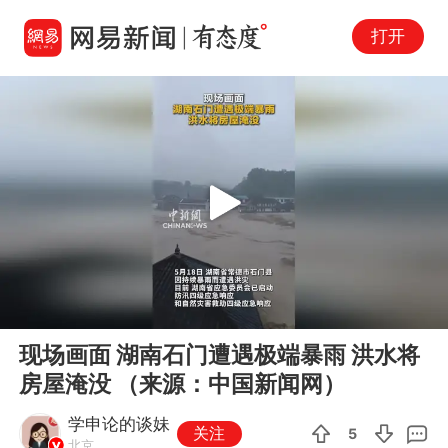
打开
Play
00:00
00:14
En
现场画面 湖南石门遭遇极端暴雨 洪水将
fu
房屋淹没 （来源：中国新闻网）
学申论的谈妹
关注
5
北京