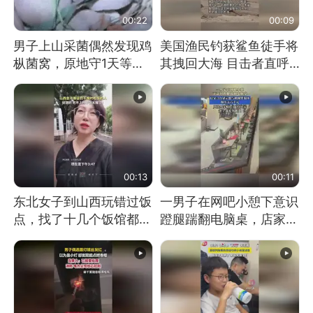
00:22
00:09
男子上山采菌偶然发现鸡
美国渔民钓获鲨鱼徒手将
枞菌窝，原地守1天等它
其拽回大海 目击者直呼
长大：挖了140多朵
震惊 （视频来源：参考
消息）
00:13
00:11
东北女子到山西玩错过饭
一男子在网吧小憩下意识
点，找了十几个饭馆都没
蹬腿踹翻电脑桌，店家3
开门：午休到几点
台显示器与机械臂损坏