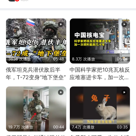
3636 次播放
05:48
8.3万 次播放
05:04
俄军坦克兵潜伏敌后半
中国科学家把10兆瓦核反
年，T-72变身“地下堡垒”
应堆塞进卡车，加一次燃
料能跑几十年
19.7万 次播放
00:44
7.4万 次播放
03:35