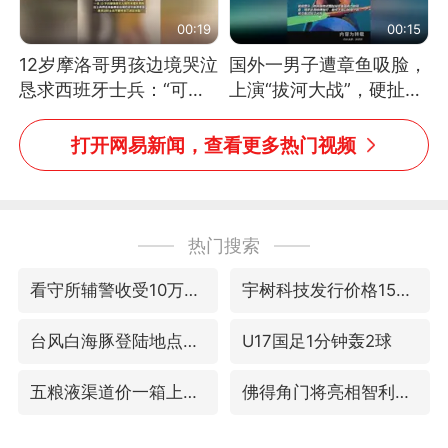
00:19
00:15
12岁摩洛哥男孩边境哭泣
国外一男子遭章鱼吸脸，
恳求西班牙士兵：“可不
上演“拔河大战”，硬扯加
可以不要把我遣返回国”
铁棒敲打方才挣脱
打开网易新闻，查看更多热门视频
热门搜索
看守所辅警收受10万获刑1年
宇树科技发行价格150.80元/股
台风白海豚登陆地点更新
U17国足1分钟轰2球
五粮液渠道价一箱上涨近百元
佛得角门将亮相智利俱乐部主场