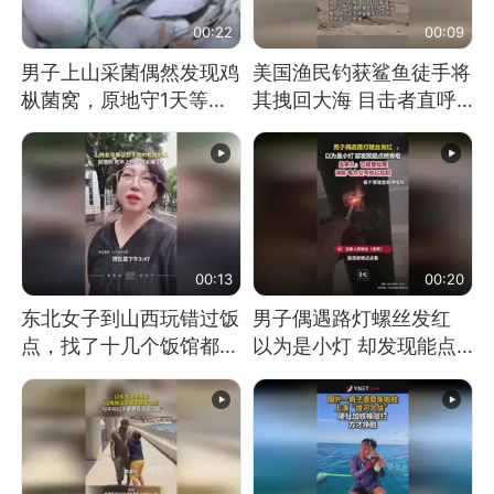
00:22
00:09
男子上山采菌偶然发现鸡
美国渔民钓获鲨鱼徒手将
枞菌窝，原地守1天等它
其拽回大海 目击者直呼
长大：挖了140多朵
震惊 （视频来源：参考
消息）
00:13
00:20
东北女子到山西玩错过饭
男子偶遇路灯螺丝发红
点，找了十几个饭馆都没
以为是小灯 却发现能点
开门：午休到几点
燃香烟 当事人：已报警
处理