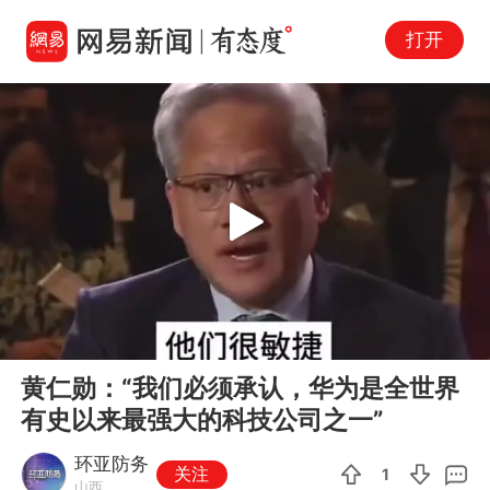
打开
Play
00:00
00:51
En
黄仁勋：“我们必须承认，华为是全世界
fu
有史以来最强大的科技公司之一”
环亚防务
关注
1
山西