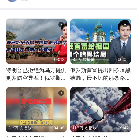
03:13
3.1万 次播放
06:05
特朗普已拒绝为乌方提供
俄罗斯首富提出四条暗黑
更多防空导弹！俄罗斯抓
结局，最不坏的那条路是
住窗口期猛炸基辅
通向东方
8.2万 次播放
04:05
11.7万 次播放
09:47