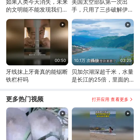
如果人类今天消失，未来
美国太空部队第一次出
的文明能不能发现我们存
手，只用了三步破解伊朗
在过？
防空
00:50
10.1万 次播放
03:25
牙线抹上牙膏真的能锯断
贝加尔湖深超千米，水量
铁栏杆吗
是长江的25倍，里面的
鱼究竟有多大？
更多热门视频
打开应用 查看更多