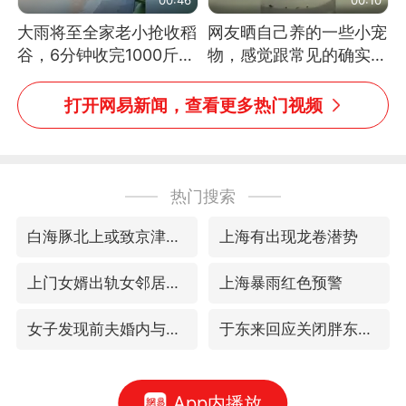
大雨将至全家老小抢收稻
网友晒自己养的一些小宠
谷，6分钟收完1000斤，
物，感觉跟常见的确实有
没有一个人掉链子
些不一样
打开网易新闻，查看更多热门视频
热门搜索
白海豚北上或致京津冀暴雨
上海有出现龙卷潜势
上门女婿出轨女邻居多年被判重婚罪
上海暴雨红色预警
女子发现前夫婚内与第三者育子
于东来回应关闭胖东来生活广场店
App内播放