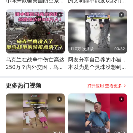
小球来欺骗美国防空系统
的文明能不能发现我们存
的
在过？
08:09
11.0万 次播放
00:32
乌克兰在战争中伤亡高达
网友分享自己养的小猫，
250万？内外交困，乌克
本以为是个灵珠没想到是
兰这下真没人了！
魔丸
更多热门视频
打开应用 查看更多
00:14
00:39