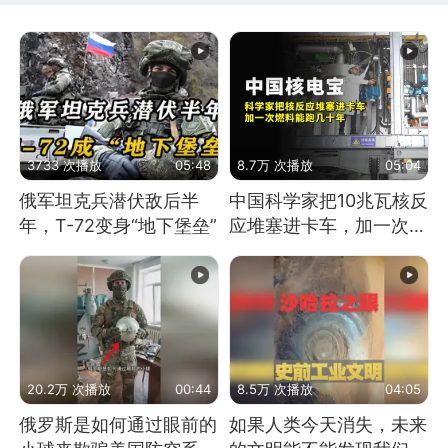
3733 次播放
05:48
8.7万 次播放
05:04
俄军坦克兵潜伏敌后半
中国科学家把10兆瓦核反
年，T-72变身“地下堡垒”
应堆塞进卡车，加一次燃
料能跑几十年
20.2万 次播放
00:44
8.5万 次播放
04:05
俄罗斯是如何通过眼前的
如果人类今天消失，未来