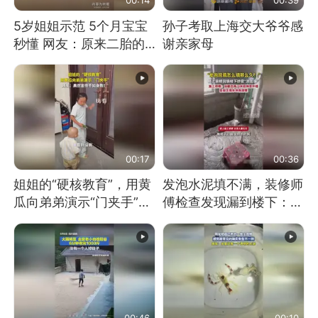
5岁姐姐示范 5个月宝宝
孙子考取上海交大爷爷感
秒懂 网友：原来二胎的
谢亲家母
快乐长这样
00:17
00:36
姐姐的“硬核教育”，用黄
发泡水泥填不满，装修师
瓜向弟弟演示“门夹手”，
傅检查发现漏到楼下：出
网友：果然言传不如身
风口未延伸到外墙
教！
00:46
00:10