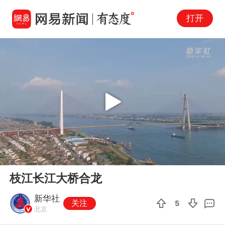
打开
Play
00:00
00:51
En
枝江长江大桥合龙
fu
新华社
关注
5
北京