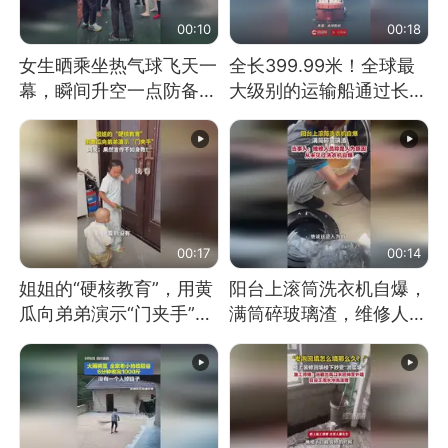
00:10
00:18
女生晒乘坐热气球飞天一
全长399.99米！全球最
幕，瞬间升空一点防备都
大级别的运输船通过长江
没有
大桥这一幕，太震撼了！
00:17
00:14
姐姐的“硬核教育”，用黄
阳台上滚筒洗衣机自爆，
瓜向弟弟演示“门夹手”，
满筒碎玻璃渣，维修人员
网友：果然言传不如身
称是人为原因，从未见过
教！
洗衣机自爆