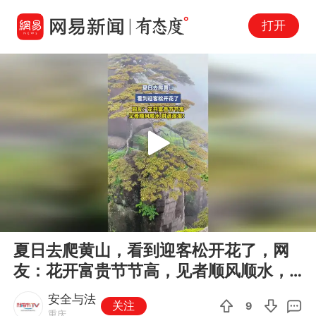
打开
Play
00:00
00:11
En
夏日去爬黄山，看到迎客松开花了，网
fu
友：花开富贵节节高，见者顺风顺水，
财源滚滚！
安全与法
关注
9
重庆