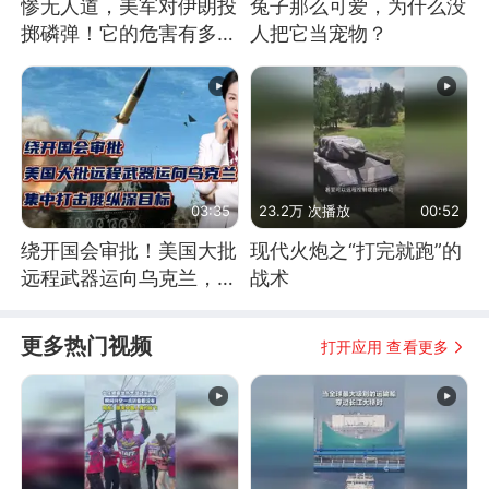
惨无人道，美军对伊朗投
兔子那么可爱，为什么没
掷磷弹！它的危害有多
人把它当宠物？
大？
03:35
23.2万 次播放
00:52
绕开国会审批！美国大批
现代火炮之“打完就跑”的
远程武器运向乌克兰，集
战术
中打击俄纵深目标
更多热门视频
打开应用 查看更多