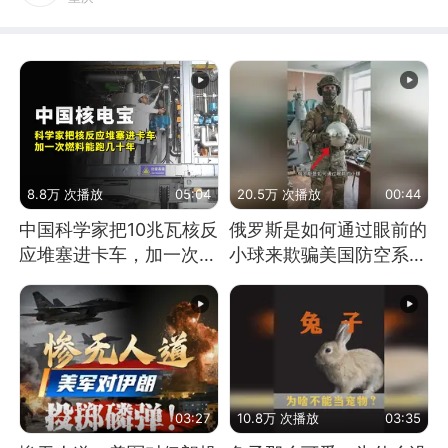
8.8万 次播放
05:04
20.5万 次播放
00:44
中国科学家把10兆瓦核反
俄罗斯是如何通过眼前的
应堆塞进卡车，加一次燃
小球来欺骗美国防空系统
料能跑几十年
的
03:27
10.8万 次播放
03:35