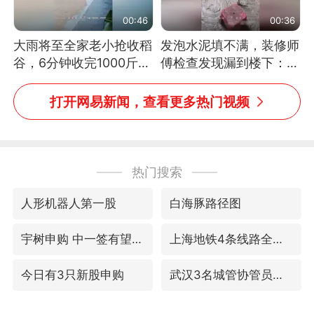
00:46
00:36
大雨将至全家老小抢收稻
发泡水泥填不满，装修师
谷，6分钟收完1000斤，
傅检查发现漏到楼下：出
没有一个人掉链子
风口未延伸到外墙
打开网易新闻，查看更多热门视频
热门搜索
人形机器人第一股
白海豚路径图
宇树申购 中一签有望赚20万元
上海地铁4条线路全线停运
今日有3只新股申购
武汉3名城管协管员殴打摊主被刑拘