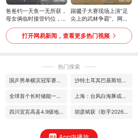
爸爸钓一天鱼一无所获，
踢毽子大赛现场上演“足
母女俩临时接管钓位，用
尖上的武林争霸”。网
玩具鱼竿钓上大鱼
友：这哪是踢毽子，分明
是武侠片现场！#睡个好
打开网易新闻，查看更多热门视频
觉
热门搜索
国乒男单横滨冠军赛全军覆没
沙特土耳其巴基斯坦签署共同防务协议
全球首个长时储能一体化产业园量产
上海：台风白海豚或将带来龙卷风
四川宜宾高县4.9级地震致1死
胡彦斌获《歌手2026》歌王
App内播放