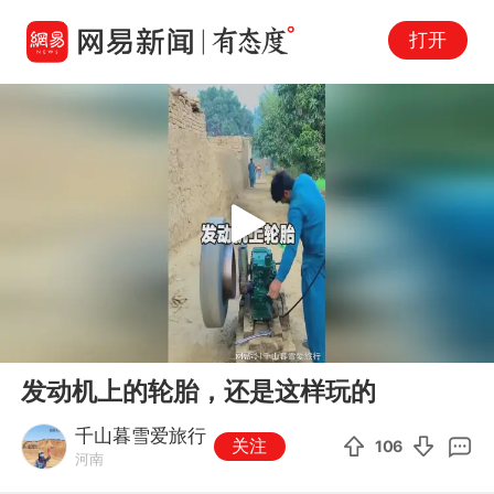
打开
Play
00:00
00:14
En
发动机上的轮胎，还是这样玩的
fu
千山暮雪爱旅行
关注
106
河南