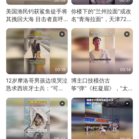
美国渔民钓获鲨鱼徒手将
你楼下的“兰州拉面”或改
其拽回大海 目击者直呼
名“青海拉面”，天津72家
震惊 （视频来源：参考
面馆已集体更换招牌
消息）
00:19
00:14
12岁摩洛哥男孩边境哭泣
博主口技模仿古
恳求西班牙士兵：“可不
筝“弹”《枉凝眉》，“太
可以不要把我遣返回国”
像了～你是吃古筝长大的
吗？”“或将成为首位考级
不带古筝的选手。”（来
源：新华每日电讯）
00:42
00:16