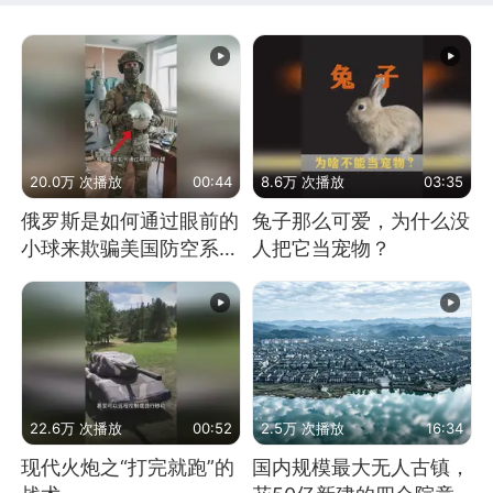
20.0万 次播放
00:44
8.6万 次播放
03:35
俄罗斯是如何通过眼前的
兔子那么可爱，为什么没
小球来欺骗美国防空系统
人把它当宠物？
的
22.6万 次播放
00:52
2.5万 次播放
16:34
现代火炮之“打完就跑”的
国内规模最大无人古镇，