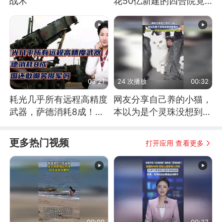
战术
花50亿新建的四合院竟
没人住，发生了啥
03:21
24 次播放
00:32
耗光几乎所有远程高精度
网友分享自己养的小猫，
武器，萨德消耗8成！美
本以为是个灵珠没想到是
国还敢嘲笑俄军吗
魔丸
更多热门视频
打开应用 查看更多
00:09
00:37