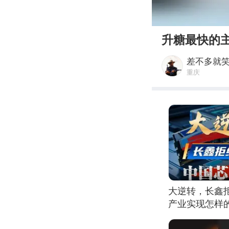
00:00
升糖最快的
差不多就
重庆
大逆转，长鑫
产业实现怎样