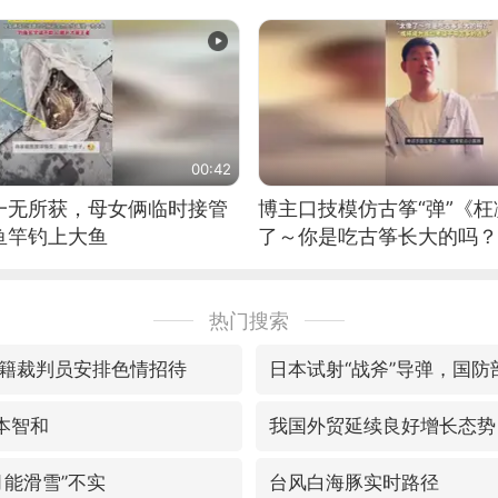
00:42
一无所获，母女俩临时接管
博主口技模仿古筝“弹”《枉
鱼竿钓上大鱼
了～你是吃古筝长大的吗？
位考级不带古筝的选手。”
日电讯）
热门搜索
籍裁判员安排色情招待
日本试射“战斧”导弹，国防
本智和
我国外贸延续良好增长态势
月能滑雪”不实
台风白海豚实时路径