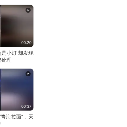
00:20
为是小灯 却发现
警处理
00:37
“青海拉面”，天
牌