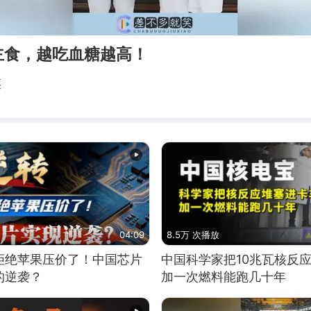
主食，越吃血糖越高！
笑
04:09
8.5万 次播放
拒绝苹果压价了！中国芯片
中国科学家把10兆瓦核反
的逆袭？
加一次燃料能跑几十年