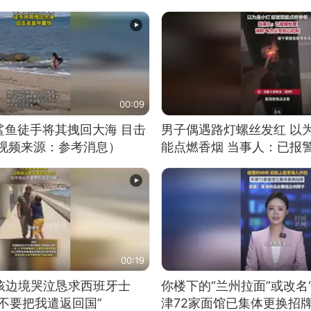
00:09
鲨鱼徒手将其拽回大海 目击
男子偶遇路灯螺丝发红 以
（视频来源：参考消息）
能点燃香烟 当事人：已报
00:19
男孩边境哭泣恳求西班牙士
你楼下的“兰州拉面”或改名
不要把我遣返回国”
津72家面馆已集体更换招