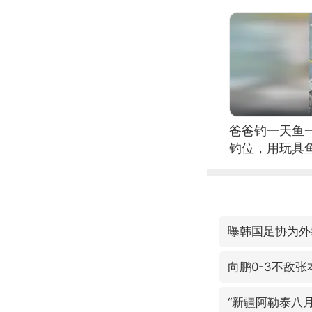
爸爸钓一天鱼
钓位，用玩具
曝韩国足协为外
向鹏0-3不敌张
“新疆阿勒泰八