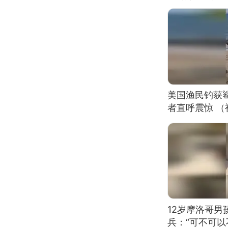
美国渔民钓获
者直呼震惊 
12岁摩洛哥
兵：“可不可以