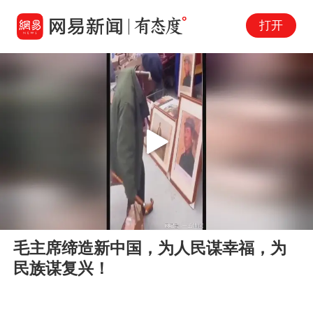
打开
Play
00:00
00:48
En
毛主席缔造新中国，为人民谋幸福，为
fu
民族谋复兴！