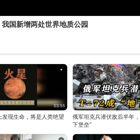
｜我国新增两处世界地质公园
03:55
3636 次播放
上发现生命，将是人类绝望
俄军坦克兵潜伏敌后半年，T
下堡垒”