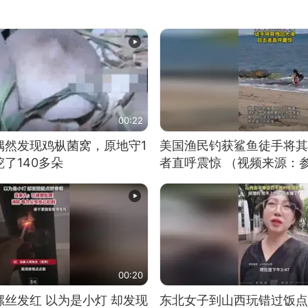
00:22
偶然发现鸡枞菌窝，原地守1
美国渔民钓获鲨鱼徒手将其
了140多朵
者直呼震惊 （视频来源：
00:20
丝发红 以为是小灯 却发现
东北女子到山西玩错过饭点