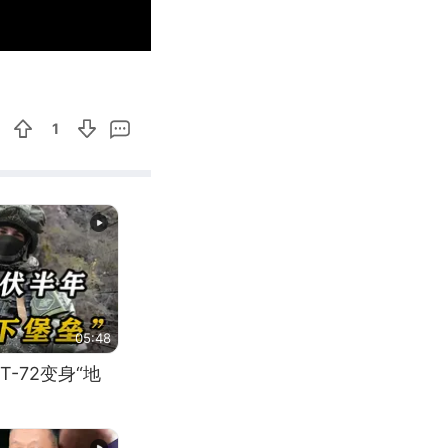
00:17
Enter
fullscreen
1
05:48
-72变身“地