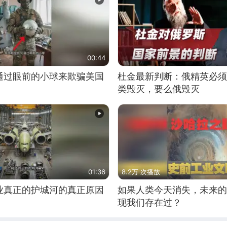
00:44
通过眼前的小球来欺骗美国
杜金最新判断：俄精英必须
类毁灭，要么俄毁灭
01:36
8.2万 次播放
业真正的护城河的真正原因
如果人类今天消失，未来的
现我们存在过？