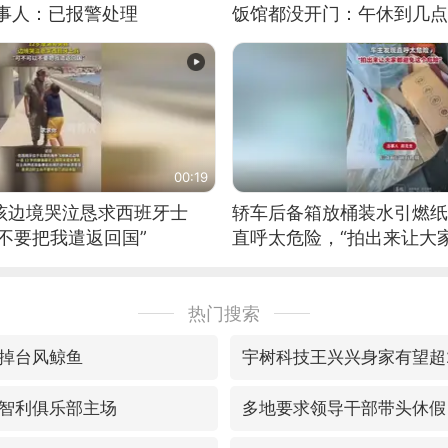
当事人：已报警处理
饭馆都没开门：午休到几点
00:19
男孩边境哭泣恳求西班牙士
轿车后备箱放桶装水引燃纸
不要把我遣返回国”
直呼太危险，“拍出来让大
险”
热门搜索
掉台风鲸鱼
宇树科技王兴兴身家有望超2
智利俱乐部主场
多地要求领导干部带头休假