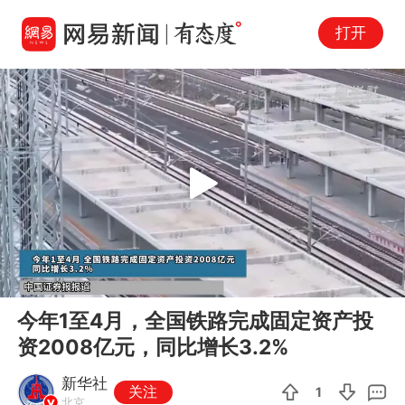
打开
Play
00:00
00:51
En
今年1至4月，全国铁路完成固定资产投
fu
资2008亿元，同比增长3.2%
新华社
关注
1
北京