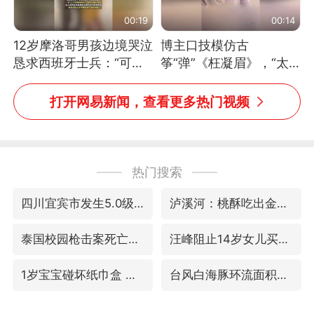
00:19
00:14
12岁摩洛哥男孩边境哭泣
博主口技模仿古
恳求西班牙士兵：“可不
筝“弹”《枉凝眉》，“太
可以不要把我遣返回国”
像了～你是吃古筝长大的
吗？”“或将成为首位考级
打开网易新闻，查看更多热门视频
不带古筝的选手。”（来
源：新华每日电讯）
热门搜索
四川宜宾市发生5.0级左右地震
泸溪河：桃酥吃出金属牙冠视频不实
泰国校园枪击案死亡人数升至7人
汪峰阻止14岁女儿买大牌
1岁宝宝碰坏纸巾盒 宝妈被索赔924元
台风白海豚环流面积近似13个浙江