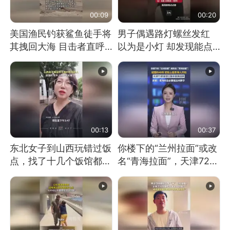
00:09
00:20
美国渔民钓获鲨鱼徒手将
男子偶遇路灯螺丝发红
其拽回大海 目击者直呼
以为是小灯 却发现能点
震惊 （视频来源：参考
燃香烟 当事人：已报警
消息）
处理
00:13
00:37
东北女子到山西玩错过饭
你楼下的“兰州拉面”或改
点，找了十几个饭馆都没
名“青海拉面”，天津72家
开门：午休到几点
面馆已集体更换招牌