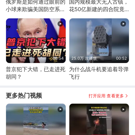
俄罗斯是如何通过眼前的
国内规模最大无人古镇，
小球来欺骗美国防空系统
花50亿新建的四合院竟
的
没人住，发生了啥
08:54
25.0万 次播放
00:52
普京犯下大错，已走进死
为什么战斗机要追着导弹
胡同？
飞行
更多热门视频
打开应用 查看更多