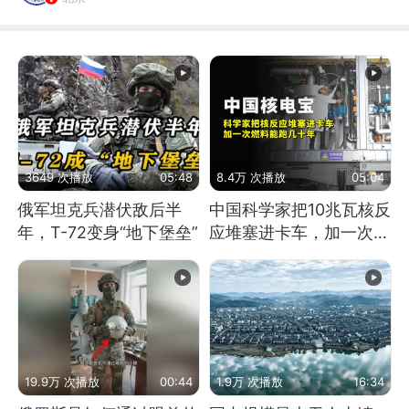
3649 次播放
05:48
8.4万 次播放
05:04
俄军坦克兵潜伏敌后半
中国科学家把10兆瓦核反
年，T-72变身“地下堡垒”
应堆塞进卡车，加一次燃
料能跑几十年
19.9万 次播放
00:44
1.9万 次播放
16:34