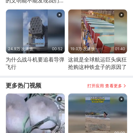
的文明能不能发现我们存
在过？
24.9万 次播放
00:52
19.0万 次播放
01:40
为什么战斗机要追着导弹
这就是全球航运巨头疯狂
飞行
抢购这种铁盒子的原因了
更多热门视频
打开应用 查看更多
00:22
00:09