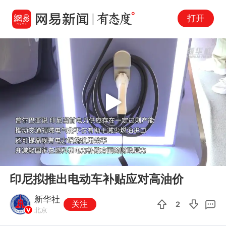
打开
Play
00:00
00:41
En
印尼拟推出电动车补贴应对高油价
fu
新华社
关注
2
北京