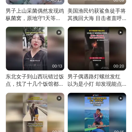
男子上山采菌偶然发现鸡
美国渔民钓获鲨鱼徒手将
枞菌窝，原地守1天等它
其拽回大海 目击者直呼
长大：挖了140多朵
震惊 （视频来源：参考
消息）
00:13
00:20
东北女子到山西玩错过饭
男子偶遇路灯螺丝发红
点，找了十几个饭馆都没
以为是小灯 却发现能点
开门：午休到几点
燃香烟 当事人：已报警
处理
00:19
00:15