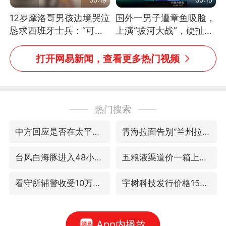
12岁摩洛哥男孩边境哭泣
国外一男子遭章鱼吸脸，
恳求西班牙士兵：“可不
上演“拔河大战”，硬扯加
可以不要把我遣返回国”
铁棒敲打方才挣脱
打开网易新闻，查看更多热门视频
热门搜索
中方回应是否在太平洋海底开采稀土
青海拉面告别“兰州拉面”
台风白海豚进入48小时警戒线
五粮液渠道价一箱上涨近百元
看守所辅警收受10万获刑1年
宇树科技发行价格150.80元/股
App内播放