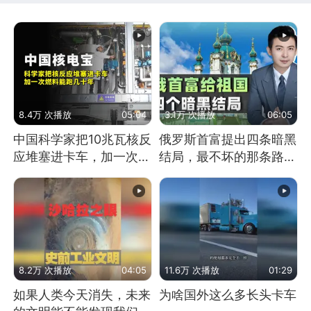
8.4万 次播放
05:04
3.1万 次播放
06:05
中国科学家把10兆瓦核反
俄罗斯首富提出四条暗黑
应堆塞进卡车，加一次燃
结局，最不坏的那条路是
料能跑几十年
通向东方
8.2万 次播放
04:05
11.6万 次播放
01:29
如果人类今天消失，未来
为啥国外这么多长头卡车