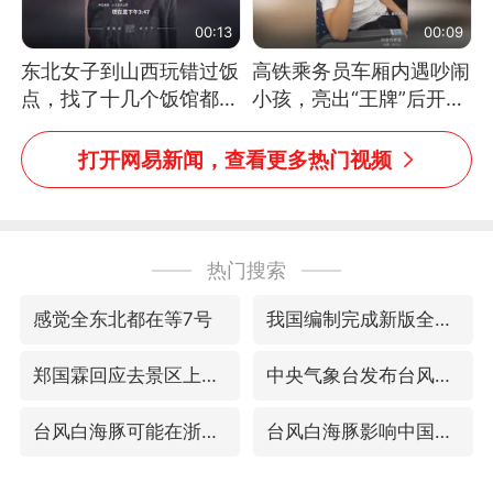
00:13
00:09
东北女子到山西玩错过饭
高铁乘务员车厢内遇吵闹
点，找了十几个饭馆都没
小孩，亮出“王牌”后开启
开门：午休到几点
一键静音
打开网易新闻，查看更多热门视频
热门搜索
感觉全东北都在等7号
我国编制完成新版全月地质图
郑国霖回应去景区上班被保安拦下
中央气象台发布台风黄色预警
台风白海豚可能在浙闽沿海登陆
台风白海豚影响中国已成定局