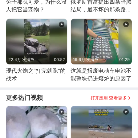
兔子那么可爱，为什么没
俄罗斯首富提出四条暗黑
人把它当宠物？
结局，最不坏的那条路是
通向东方
22.4万 次播放
00:52
19.6万 次播放
01:29
现代火炮之“打完就跑”的
这就是报废电动车电池不
战术
能整块扔进熔炉的原因了
更多热门视频
打开应用 查看更多