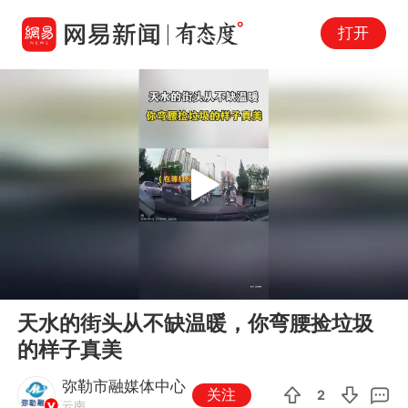
打开
Play
00:00
00:13
En
天水的街头从不缺温暖，你弯腰捡垃圾
fu
的样子真美
弥勒市融媒体中心
关注
2
云南