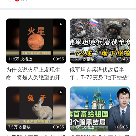
11.8万 次播放
03:55
3636 次播放
05:48
为什么说火星上发现生
俄军坦克兵潜伏敌后半
命，将是人类绝望的开
年，T-72变身“地下堡垒”
始？
7.5万 次播放
03:35
3.1万 次播放
06:05