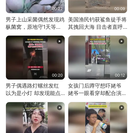
00:22
00:09
男子上山采菌偶然发现鸡
美国渔民钓获鲨鱼徒手将
枞菌窝，原地守1天等它
其拽回大海 目击者直呼
长大：挖了140多朵
震惊 （视频来源：参考
消息）
00:20
00:12
男子偶遇路灯螺丝发红
女孩门后蹲守想吓姥爷
以为是小灯 却发现能点
姥爷一眼看穿却配合演出
燃香烟 当事人：已报警
网友：姥爷的演技我打满
处理
分