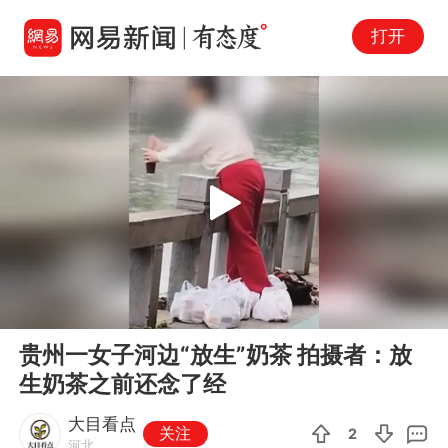
打开
Play
00:00
00:13
En
贵州一女子河边“放生”奶茶 拍摄者：放
fu
生奶茶之前还念了经
大目看点
关注
2
河北