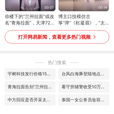
00:37
00:14
你楼下的“兰州拉面”或改
博主口技模仿古
名“青海拉面”，天津72家
筝“弹”《枉凝眉》，“太
面馆已集体更换招牌
像了～你是吃古筝长大的
吗？”“或将成为首位考级
打开网易新闻，查看更多热门视频
不带古筝的选手。”（来
源：新华每日电讯）
热门搜索
宇树科技发行价格150.80元/股
台风白海豚登陆地点更新
青海拉面告别“兰州拉面”
看守所辅警收受10万获刑1年
中方回应是否开采太平洋海底稀土资源
泰国一女公务员妆容引争议 本人回应