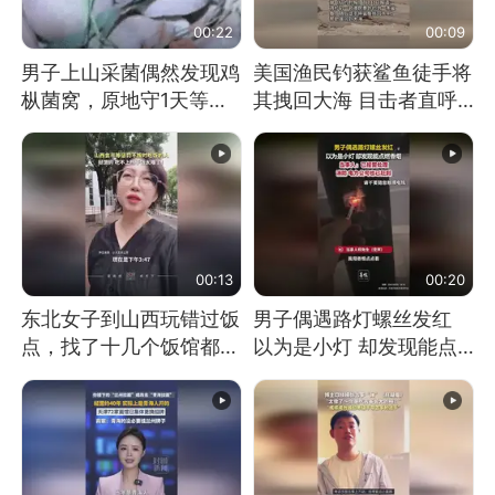
00:22
00:09
男子上山采菌偶然发现鸡
美国渔民钓获鲨鱼徒手将
枞菌窝，原地守1天等它
其拽回大海 目击者直呼
长大：挖了140多朵
震惊 （视频来源：参考
消息）
00:13
00:20
东北女子到山西玩错过饭
男子偶遇路灯螺丝发红
点，找了十几个饭馆都没
以为是小灯 却发现能点
开门：午休到几点
燃香烟 当事人：已报警
处理