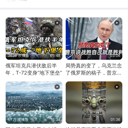
3636 次播放
05:48
03:06
俄军坦克兵潜伏敌后半
局势真的变了，乌克兰念
年，T-72变身“地下堡垒”
了俄罗斯的稿子，普京说
战胜自己就是胜利
1.7万 次播放
16:34
01:36