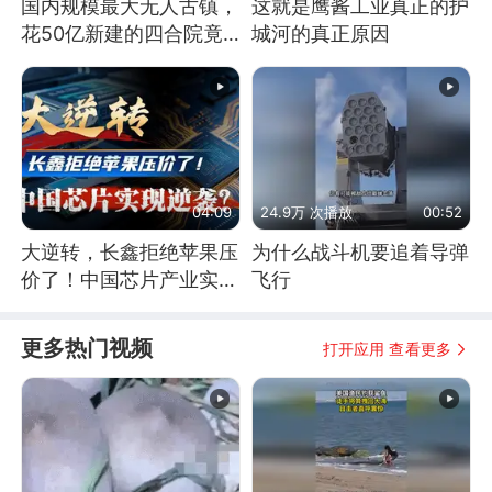
国内规模最大无人古镇，
这就是鹰酱工业真正的护
花50亿新建的四合院竟
城河的真正原因
没人住，发生了啥
04:09
24.9万 次播放
00:52
大逆转，长鑫拒绝苹果压
为什么战斗机要追着导弹
价了！中国芯片产业实现
飞行
怎样的逆袭？
更多热门视频
打开应用 查看更多