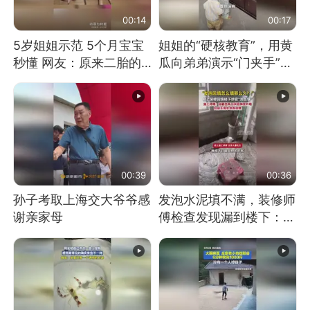
00:14
00:17
5岁姐姐示范 5个月宝宝
姐姐的“硬核教育”，用黄
秒懂 网友：原来二胎的
瓜向弟弟演示“门夹手”，
快乐长这样
网友：果然言传不如身
教！
00:39
00:36
孙子考取上海交大爷爷感
发泡水泥填不满，装修师
谢亲家母
傅检查发现漏到楼下：出
风口未延伸到外墙