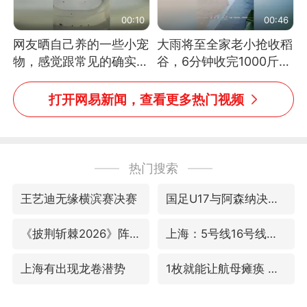
00:10
00:46
网友晒自己养的一些小宠
大雨将至全家老小抢收稻
物，感觉跟常见的确实有
谷，6分钟收完1000斤，
些不一样
没有一个人掉链子
打开网易新闻，查看更多热门视频
热门搜索
王艺迪无缘横滨赛决赛
国足U17与阿森纳决赛取消 并列冠军
《披荆斩棘2026》阵容官宣
上海：5号线16号线浦江线全线停运
上海有出现龙卷潜势
1枚就能让航母瘫痪 轰-6J实力有多强