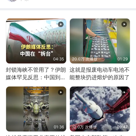
04:35
20.0万 次播放
01:29
封锁海峡不管用了？伊朗
这就是报废电动车电池不
媒体罕见反思：中国到底
能整块扔进熔炉的原因了
是不是在"拆台"
01:36
12.0万 次播放
09:47