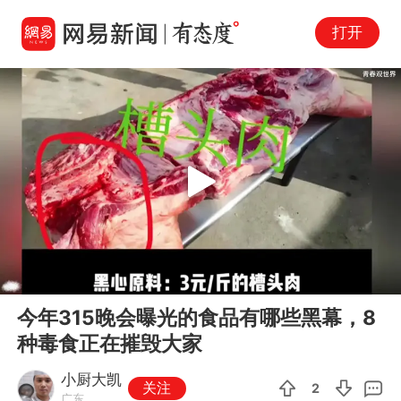
打开
Play
00:00
01:25
En
今年315晚会曝光的食品有哪些黑幕，8
fu
种毒食正在摧毁大家
小厨大凯
关注
2
广东