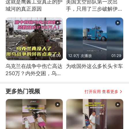
这就是鹰酱工业真正的护
美国太空部队第一次出
城河的真正原因
手，只用了三步破解伊朗
防空
08:09
12.9万 次播放
01:29
乌克兰在战争中伤亡高达
为啥国外这么多长头卡车
250万？内外交困，乌克
兰这下真没人了！
更多热门视频
打开应用 查看更多