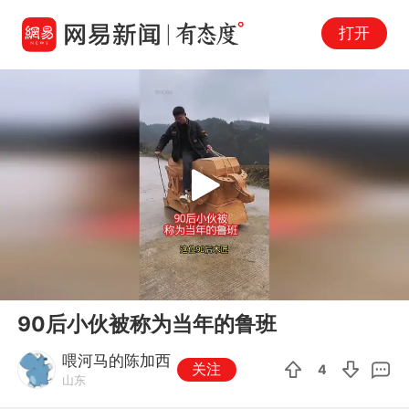
打开
Play
00:00
01:36
En
90后小伙被称为当年的鲁班
fu
喂河马的陈加西
关注
4
山东