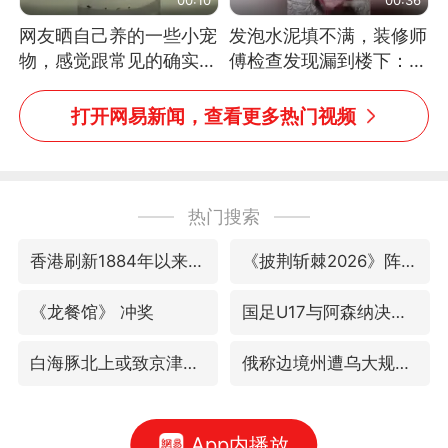
网友晒自己养的一些小宠
发泡水泥填不满，装修师
物，感觉跟常见的确实有
傅检查发现漏到楼下：出
些不一样
风口未延伸到外墙
打开网易新闻，查看更多热门视频
热门搜索
香港刷新1884年以来最高气温纪录
《披荆斩棘2026》阵容官宣
《龙餐馆》 冲奖
国足U17与阿森纳决赛取消 并列冠军
白海豚北上或致京津冀暴雨
俄称边境州遭乌大规模袭击已致13伤
App内播放