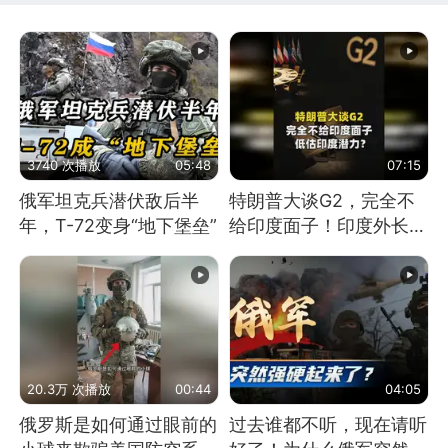
3740 次播放
05:48
07:15
俄军坦克兵潜伏敌后半
特朗普大谈G2，完全不
年，T-72变身“地下堡垒”
给印度面子！印度外长：
低估印度潜力
20.3万 次播放
00:44
04:05
俄罗斯是如何通过眼前的
过去谁都不听，现在请听