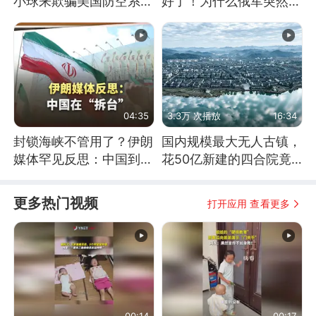
小球来欺骗美国防空系统
好了！为什么俄军突然强
的
硬起来了？
04:35
3.3万 次播放
16:34
封锁海峡不管用了？伊朗
国内规模最大无人古镇，
媒体罕见反思：中国到底
花50亿新建的四合院竟
是不是在"拆台"
没人住，发生了啥
更多热门视频
打开应用 查看更多
00:14
00:17