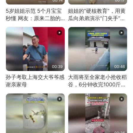
5岁姐姐示范 5个月宝宝
姐姐的“硬核教育”，用黄
秒懂 网友：原来二胎的
瓜向弟弟演示“门夹手”，
快乐长这样
网友：果然言传不如身
教！
00:39
00:46
孙子考取上海交大爷爷感
大雨将至全家老小抢收稻
谢亲家母
谷，6分钟收完1000斤，
没有一个人掉链子
00:10
00:36