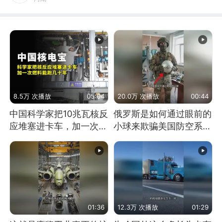
8.5万 次播放
05:04
20.0万 次播放
00:44
中国科学家把10兆瓦核反
俄罗斯是如何通过眼前的
应堆塞进卡车，加一次燃
小球来欺骗美国防空系统
料能跑几十年
的
01:36
12.3万 次播放
01:29