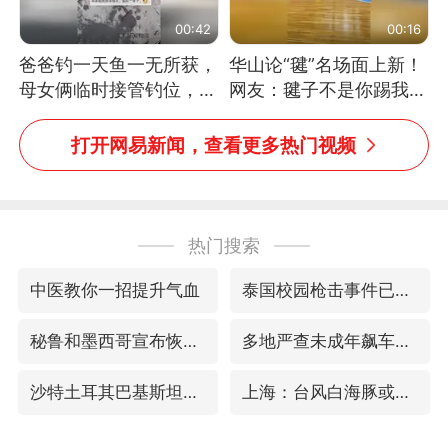
00:42
00:16
爸爸钓一天鱼一无所获，
华山论“毽”名场面上新！
母女俩临时接管钓位，用
网友：毽子不是你踢我
玩具鱼竿钓上大鱼
捡，我踢你捡吗
打开网易新闻，查看更多热门视频
热门搜索
中医教你一招提升气血
泰国校园枪击事件已致8死30余伤
秘鲁和墨西哥宣布恢复外交关系
多地严查未成年飙车炸街
沙特土耳其巴基斯坦签署共同防务协议
上海：台风白海豚或将带来龙卷风