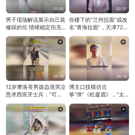
01:05
00:37
男子现场解说展示自己装
你楼下的“兰州拉面”或改
修踩的坑 情绪稳定但充
名“青海拉面”，天津72家
满无奈 每处都有精心设
面馆已集体更换招牌
计 但每处都有瑕疵 网
友：一开始我没笑 但看
到洗手盆我没绷住
00:19
00:14
12岁摩洛哥男孩边境哭泣
博主口技模仿古
恳求西班牙士兵：“可不
筝“弹”《枉凝眉》，“太
可以不要把我遣返回国”
像了～你是吃古筝长大的
吗？”“或将成为首位考级
不带古筝的选手。”（来
源：新华每日电讯）