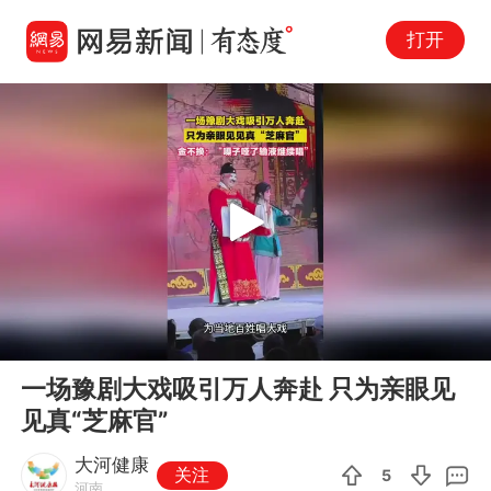
打开
Play
00:00
00:25
En
一场豫剧大戏吸引万人奔赴 只为亲眼见
fu
见真“芝麻官”
大河健康
关注
5
河南