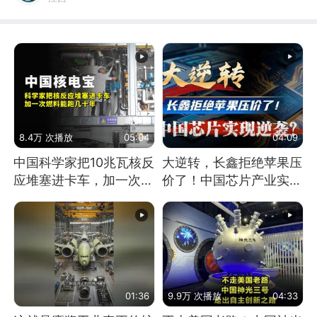
8.4万 次播放
05:04
04:09
中国科学家把10兆瓦核反
大逆转，长鑫拒绝苹果压
应堆塞进卡车，加一次燃
价了！中国芯片产业实现
料能跑几十年
怎样的逆袭？
01:36
9.9万 次播放
04:33