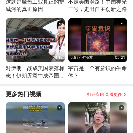
这就是鹰酱工业真正的护
不走美国老路！中国神光
城河的真正原因
三号，走出自主创新之路
04:12
5.9万 次播放
05:21
对伊朗一战成美国衰落标
宇宙是一个有意识的生命
志！伊朗无意中成帝国终
体？
结者！历史的必然
更多热门视频
打开应用 查看更多