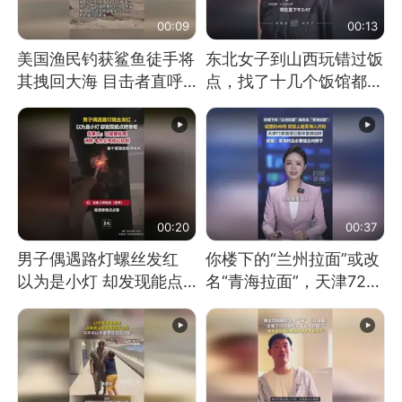
00:09
00:13
美国渔民钓获鲨鱼徒手将
东北女子到山西玩错过饭
其拽回大海 目击者直呼
点，找了十几个饭馆都没
震惊 （视频来源：参考
开门：午休到几点
消息）
00:20
00:37
男子偶遇路灯螺丝发红
你楼下的“兰州拉面”或改
以为是小灯 却发现能点
名“青海拉面”，天津72家
燃香烟 当事人：已报警
面馆已集体更换招牌
处理