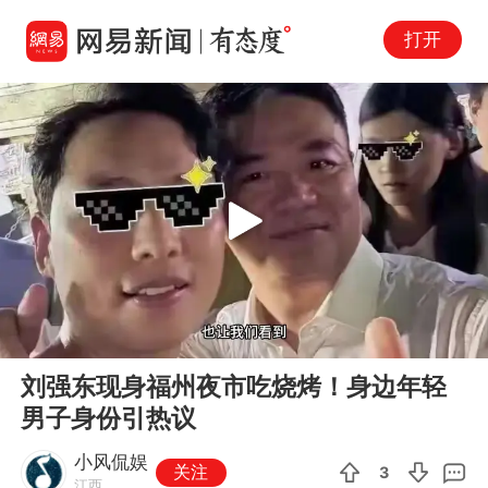
打开
Play
00:00
03:05
En
刘强东现身福州夜市吃烧烤！身边年轻
fu
男子身份引热议
小风侃娱
关注
3
江西