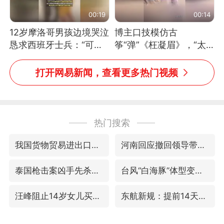
00:19
00:14
12岁摩洛哥男孩边境哭泣
博主口技模仿古
恳求西班牙士兵：“可不
筝“弹”《枉凝眉》，“太
可以不要把我遣返回国”
像了～你是吃古筝长大的
吗？”“或将成为首位考级
打开网易新闻，查看更多热门视频
不带古筝的选手。”（来
源：新华每日电讯）
热门搜索
我国货物贸易进出口超30万亿元
河南回应撤回领导带薪错峰休假通知
泰国枪击案凶手先杀祖父母后行凶
台风“白海豚”体型变大！环流面积接近13个浙江那么大
汪峰阻止14岁女儿买大牌
东航新规：提前14天可免费退改签