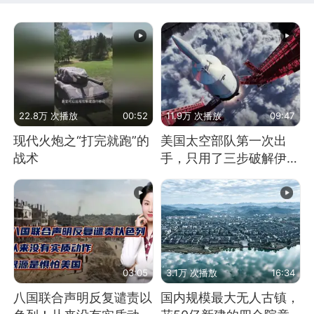
22.8万 次播放
00:52
11.9万 次播放
09:47
现代火炮之“打完就跑”的
美国太空部队第一次出
战术
手，只用了三步破解伊朗
防空
03:05
3.1万 次播放
16:34
八国联合声明反复谴责以
国内规模最大无人古镇，