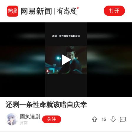
打开
Play
00:00
00:19
En
还剩一条性命就该暗自庆幸
fu
固执追剧
关注
15
河南