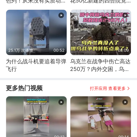
色列！从来没有实质动
花50亿新建的四合院竟
作！根源是惧怕美国
没人住，发生了啥
25.1万 次播放
00:52
08:09
为什么战斗机要追着导弹
乌克兰在战争中伤亡高达
飞行
250万？内外交困，乌克
兰这下真没人了！
更多热门视频
打开应用 查看更多
00:12
00:14