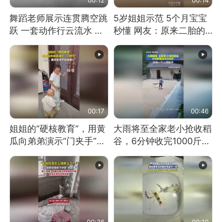
舞蹈老师展示连贯腾空跳
5岁姐姐示范 5个月宝宝
跃 一套动作行云流水 节
秒懂 网友：原来二胎的
奏感拉满 网友：怎么做
快乐长这样
到又舞又武的？
00:17
00:46
姐姐的“硬核教育”，用黄
大雨将至全家老小抢收稻
瓜向弟弟演示“门夹手”，
谷，6分钟收完1000斤，
网友：果然言传不如身
没有一个人掉链子
教！
00:36
00:10