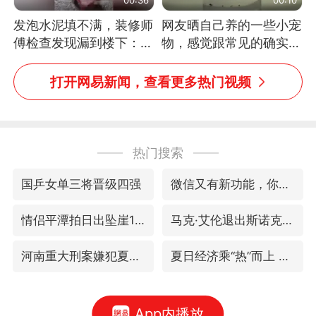
发泡水泥填不满，装修师
网友晒自己养的一些小宠
傅检查发现漏到楼下：出
物，感觉跟常见的确实有
风口未延伸到外墙
些不一样
打开网易新闻，查看更多热门视频
热门搜索
国乒女单三将晋级四强
微信又有新功能，你可以“撤回”你的撤回了！
情侣平潭拍日出坠崖1死1伤
马克·艾伦退出斯诺克中国公开赛
河南重大刑案嫌犯夏某钢落网
夏日经济乘“热”而上 消费市场向“新”而行
App内播放