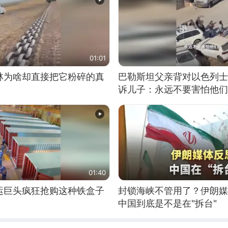
01:01
林为啥却直接把它粉碎的真
巴勒斯坦父亲背对以色列士
诉儿子：永远不要害怕他们
01:40
运巨头疯狂抢购这种铁盒子
封锁海峡不管用了？伊朗媒
中国到底是不是在"拆台"