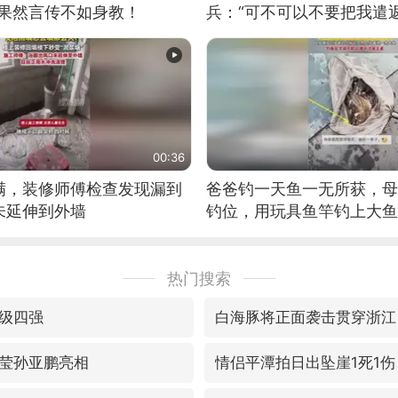
：果然言传不如身教！
兵：“可不可以不要把我遣返
00:36
满，装修师傅检查发现漏到
爸爸钓一天鱼一无所获，母
未延伸到外墙
钓位，用玩具鱼竿钓上大鱼
热门搜索
级四强
白海豚将正面袭击贯穿浙江
莹孙亚鹏亮相
情侣平潭拍日出坠崖1死1伤