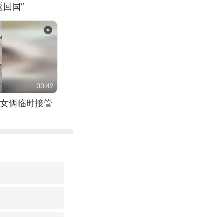
回国”
00:42
女俩临时接管