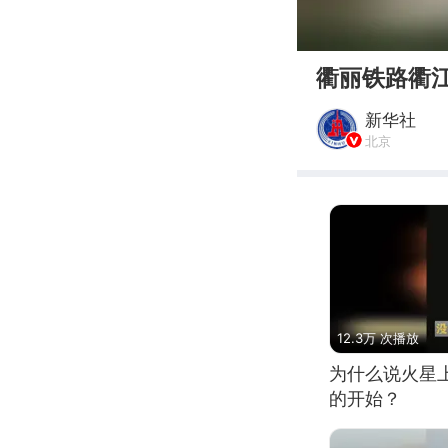
00:00
衢丽铁路衢
新华社
北京
12.3万 次播放
为什么说火星
的开始？