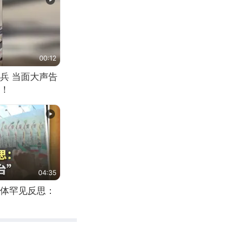
00:12
兵 当面大声告
！
04:35
体罕见反思：