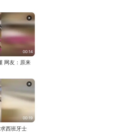
00:14
懂 网友：原来
00:19
恳求西班牙士