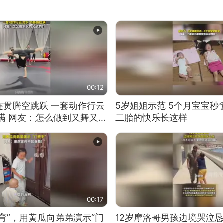
00:12
连贯腾空跳跃 一套动作行云
5岁姐姐示范 5个月宝宝秒
满 网友：怎么做到又舞又武
二胎的快乐长这样
00:17
育”，用黄瓜向弟弟演示“门
12岁摩洛哥男孩边境哭泣