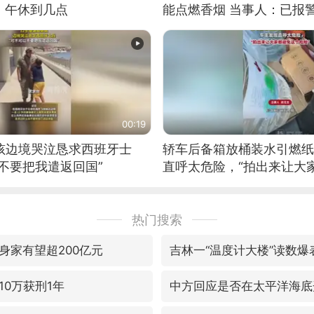
：午休到几点
能点燃香烟 当事人：已报
00:19
男孩边境哭泣恳求西班牙士
轿车后备箱放桶装水引燃纸
不要把我遣返回国”
直呼太危险，“拍出来让大
险”
热门搜索
身家有望超200亿元
吉林一“温度计大楼”读数爆
10万获刑1年
中方回应是否在太平洋海底