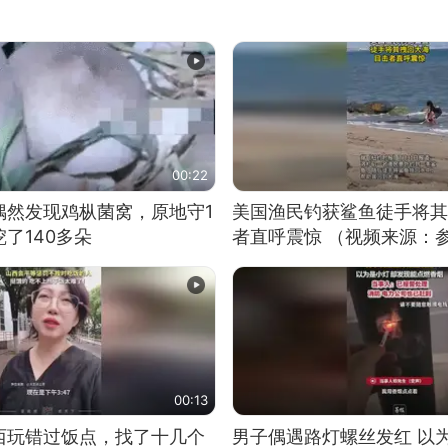
00:22
偶然发现鸡枞菌窝，原地守1
美国渔民钓获鲨鱼徒手将其
了140多朵
者直呼震惊 （视频来源：
00:13
西玩错过饭点，找了十几个
男子偶遇路灯螺丝发红 以