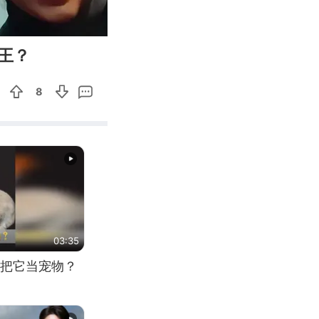
04:22
Enter
王？
fullscreen
8
03:35
把它当宠物？