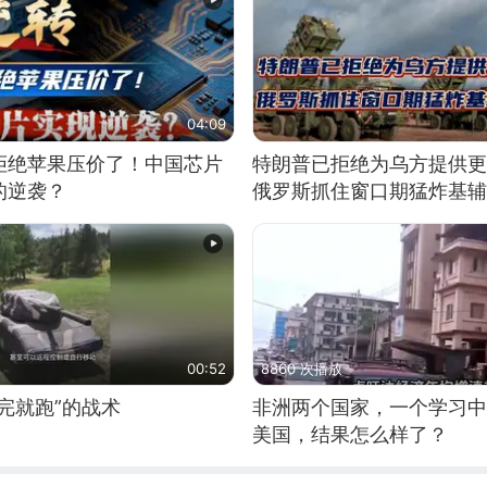
04:09
拒绝苹果压价了！中国芯片
特朗普已拒绝为乌方提供更
的逆袭？
俄罗斯抓住窗口期猛炸基辅
00:52
8860 次播放
完就跑”的战术
非洲两个国家，一个学习中
美国，结果怎么样了？