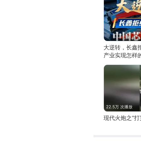
大逆转，长鑫
产业实现怎样
22.5万 次播放
现代火炮之“打