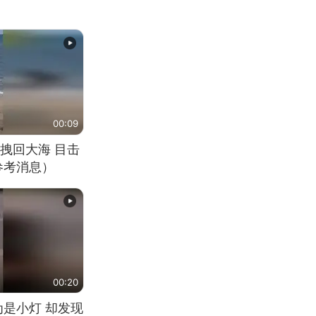
00:09
拽回大海 目击
参考消息）
00:20
为是小灯 却发现