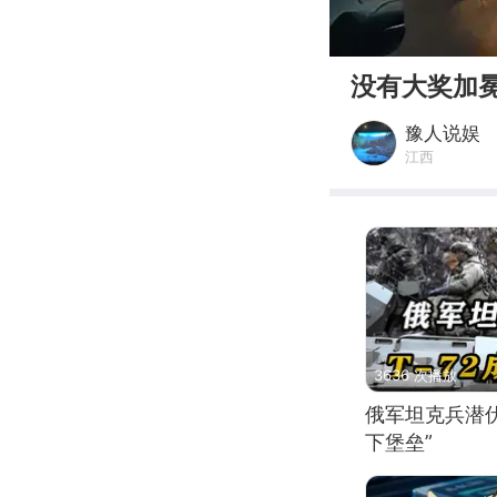
00:00
没有大奖加
豫人说娱
江西
3636 次播放
俄军坦克兵潜伏
下堡垒”