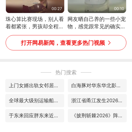
00:27
00:10
珠心算比赛现场，别人看
网友晒自己养的一些小宠
着都紧张，男孩却全程气
物，感觉跟常见的确实有
定神闲、从容作答，最终
些不一样
拿下冠军。网友：这淡定
打开网易新闻，查看更多热门视频
的样子，一看就是有实
力！（人民日报）
热门搜索
上门女婿出轨女邻居多年被判重婚罪
白海豚对华东华北影响会大于巴威
全球最大级别运输船通过长江大桥
浙江省甬江发生2026年第1号洪水
于东来回应胖东来近25年老店年底关闭
《披荆斩棘2026》阵容官宣