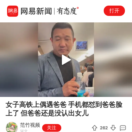
打开
Play
00:00
00:28
En
女子高铁上偶遇爸爸 手机都怼到爸爸脸
fu
上了 但爸爸还是没认出女儿
范竹视频
关注
262
河北