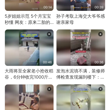
00:14
00:39
5岁姐姐示范 5个月宝宝
孙子考取上海交大爷爷感
秒懂 网友：原来二胎的
谢亲家母
快乐长这样
00:46
00:36
大雨将至全家老小抢收稻
发泡水泥填不满，装修师
谷，6分钟收完1000斤，
傅检查发现漏到楼下：出
没有一个人掉链子
风口未延伸到外墙