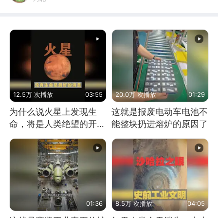
12.5万 次播放
03:55
20.0万 次播放
01:29
为什么说火星上发现生
这就是报废电动车电池不
命，将是人类绝望的开
能整块扔进熔炉的原因了
始？
01:36
8.5万 次播放
04:05