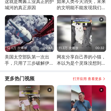
这就是鹰酱工业真正的护
如果人类今天消失，未来
城河的真正原因
的文明能不能发现我们存
在过？
12.0万 次播放
09:47
11.3万 次播放
00:32
美国太空部队第一次出
网友分享自己养的小猫，
手，只用了三步破解伊朗
本以为是个灵珠没想到是
防空
魔丸
更多热门视频
打开应用 查看更多