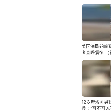
美国渔民钓获
者直呼震惊 
12岁摩洛哥
兵：“可不可以