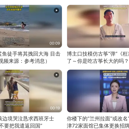
00:09
鲨鱼徒手将其拽回大海 目击
博主口技模仿古筝“弹”《枉
（视频来源：参考消息）
了～你是吃古筝长大的吗？
位考级不带古筝的选手。”
日电讯）
00:19
男孩边境哭泣恳求西班牙士
你楼下的“兰州拉面”或改名
不要把我遣返回国”
津72家面馆已集体更换招