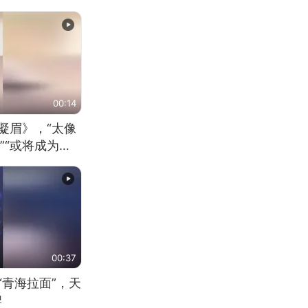
00:14
凝眉》，“太像
”“或将成为首
（来源：新华每
00:37
“青海拉面”，天
牌