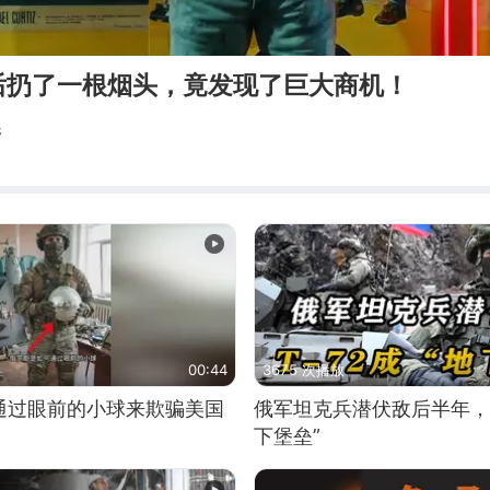
后扔了一根烟头，竟发现了巨大商机！
影
00:44
3675 次播放
通过眼前的小球来欺骗美国
俄军坦克兵潜伏敌后半年，T
下堡垒”