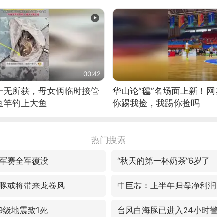
00:42
一无所获，母女俩临时接管
华山论“毽”名场面上新！
鱼竿钓上大鱼
你踢我捡，我踢你捡吗
热门搜索
军赛全军覆没
“秋天的第一杯奶茶”6岁了
豚或将带来龙卷风
中巨芯：上半年归母净利润14
9级地震致1死
台风白海豚已进入24小时