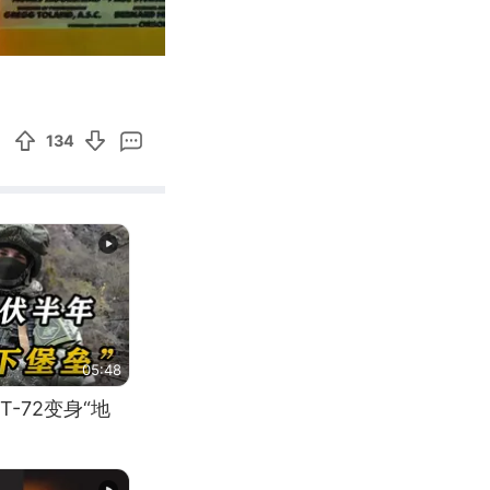
03:49
Enter
fullscreen
134
05:48
-72变身“地