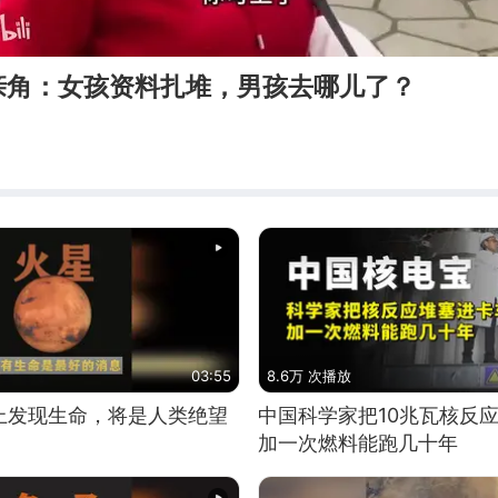
亲角：女孩资料扎堆，男孩去哪儿了？
03:55
8.6万 次播放
上发现生命，将是人类绝望
中国科学家把10兆瓦核反
加一次燃料能跑几十年