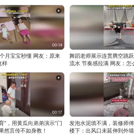
00:14
5个月宝宝秒懂 网友：原来
舞蹈老师展示连贯腾空跳跃
这样
流水 节奏感拉满 网友：
的？
00:17
育”，用黄瓜向弟弟演示“门
发泡水泥填不满，装修师傅
：果然言传不如身教！
楼下：出风口未延伸到外墙