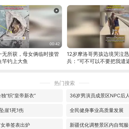
00:42
一无所获，母女俩临时接管
12岁摩洛哥男孩边境哭泣
鱼竿钓上大鱼
兵：“可不可以不要把我遣返
热门搜索
独”织“皇帝新衣”
36岁男演员成景区NPC后
坠崖1死1伤
全民健身事业高质量发展
贯女单签表出炉
新疆优化调整景区内自驾服