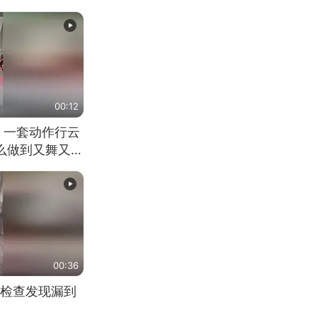
00:12
 一套动作行云
怎么做到又舞又武
00:36
检查发现漏到