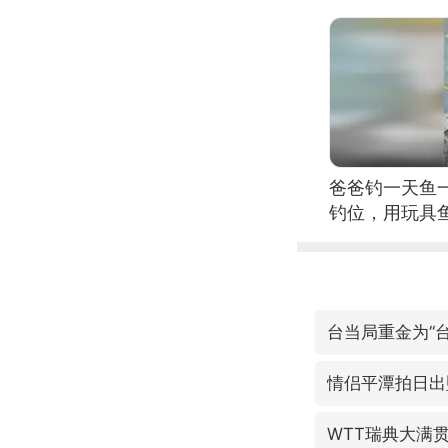
爸爸钓一天鱼
钓位，用玩具
台当局重金为“台
情侣平潭拍日出
WTT瑞典大满