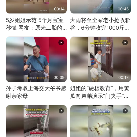
00:14
00:46
5岁姐姐示范 5个月宝宝
大雨将至全家老小抢收稻
秒懂 网友：原来二胎的
谷，6分钟收完1000斤，
快乐长这样
没有一个人掉链子
00:39
00:17
孙子考取上海交大爷爷感
姐姐的“硬核教育”，用黄
谢亲家母
瓜向弟弟演示“门夹手”，
网友：果然言传不如身
教！