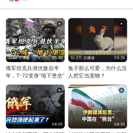
3740 次播放
05:48
10.3万 次播放
03:35
俄军坦克兵潜伏敌后半
兔子那么可爱，为什么没
年，T-72变身“地下堡垒”
人把它当宠物？
04:05
04:35