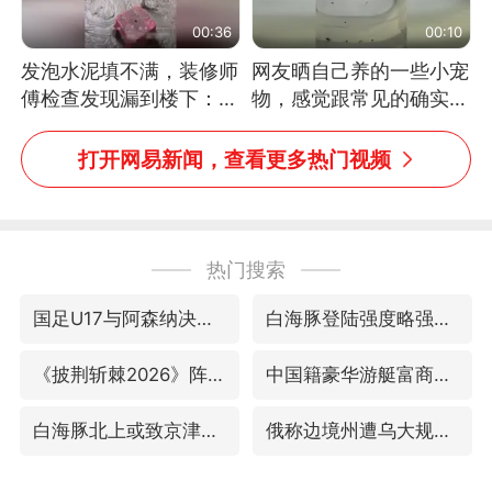
00:36
00:10
发泡水泥填不满，装修师
网友晒自己养的一些小宠
傅检查发现漏到楼下：出
物，感觉跟常见的确实有
风口未延伸到外墙
些不一样
打开网易新闻，查看更多热门视频
热门搜索
国足U17与阿森纳决赛取消 并列冠军
白海豚登陆强度略强于巴威
《披荆斩棘2026》阵容官宣
中国籍豪华游艇富商之子在泰国被杀
白海豚北上或致京津冀暴雨
俄称边境州遭乌大规模袭击已致13伤