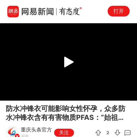
打开
Play
00:00
00:08
En
防水冲锋衣可能影响女性怀孕，众多防
fu
水冲锋衣含有有害物质PFAS：“始祖
鸟、北面、萨洛蒙”等品牌均在列
重庆头条官方
关注
2
河南