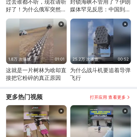
过去谁都不听，现在请听
封锁海峡不管用了？伊朗
好了！为什么俄军突然强
媒体罕见反思：中国到底
硬起来了？
是不是在"拆台"
1.8万 次播放
01:01
25.2万 次播放
00:52
这就是一片树林为啥却直
为什么战斗机要追着导弹
接把它粉碎的真正原因
飞行
更多热门视频
打开应用 查看更多