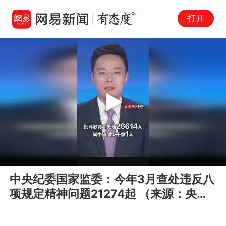
打开
Play
00:00
00:13
En
中央纪委国家监委：今年3月查处违反八
fu
项规定精神问题21274起 （来源：央视
网）