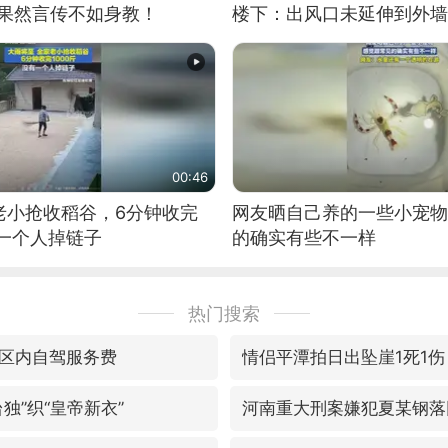
：果然言传不如身教！
楼下：出风口未延伸到外墙
00:46
老小抢收稻谷，6分钟收完
网友晒自己养的一些小宠物
有一个人掉链子
的确实有些不一样
热门搜索
区内自驾服务费
情侣平潭拍日出坠崖1死1伤
独”织“皇帝新衣”
河南重大刑案嫌犯夏某钢落