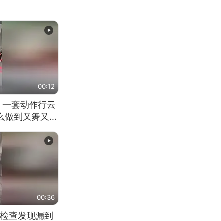
00:12
 一套动作行云
怎么做到又舞又武
00:36
检查发现漏到