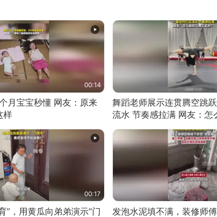
00:14
5个月宝宝秒懂 网友：原来
舞蹈老师展示连贯腾空跳跃
这样
流水 节奏感拉满 网友：
的？
00:17
育”，用黄瓜向弟弟演示“门
发泡水泥填不满，装修师傅