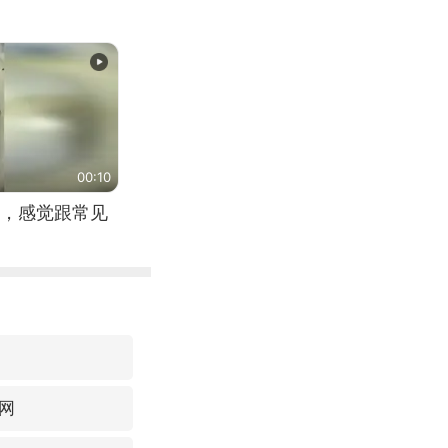
00:10
，感觉跟常见
网