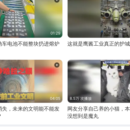
01:29
动车电池不能整块扔进熔炉
这就是鹰酱工业真正的护城
04:05
8.5万 次播放
消失，未来的文明能不能发
网友分享自己养的小猫，本
？
没想到是魔丸