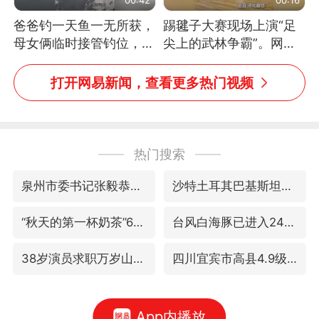
爸爸钓一天鱼一无所获，
踢毽子大赛现场上演“足
母女俩临时接管钓位，用
尖上的武林争霸”。网
玩具鱼竿钓上大鱼
友：这哪是踢毽子，分明
是武侠片现场！#睡个好
打开网易新闻，查看更多热门视频
觉
热门搜索
泉州市委书记张毅恭被查
沙特土耳其巴基斯坦签署共同防务协议
“秋天的第一杯奶茶”6岁了
台风白海豚已进入24小时警戒线
38岁演员求职万岁山NPC成功
四川宜宾市高县4.9级地震致1人死亡
App内播放