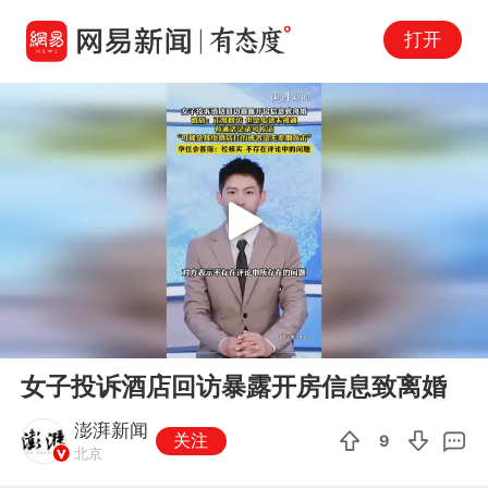
打开
Play
00:00
00:35
En
女子投诉酒店回访暴露开房信息致离婚
fu
澎湃新闻
关注
9
北京