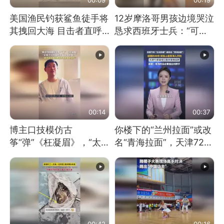
美国渔民钓获鲨鱼徒手将
12岁摩洛哥男孩边境哭泣
其拽回大海 目击者直呼
恳求西班牙士兵：“可不
震惊 （视频来源：参考
可以不要把我遣返回国”
消息）
00:14
00:37
博主口技模仿古
你楼下的“兰州拉面”或改
筝“弹”《枉凝眉》，“太
名“青海拉面”，天津72家
像了～你是吃古筝长大的
面馆已集体更换招牌
吗？”“或将成为首位考级
不带古筝的选手。”（来
源：新华每日电讯）
00:42
00:16