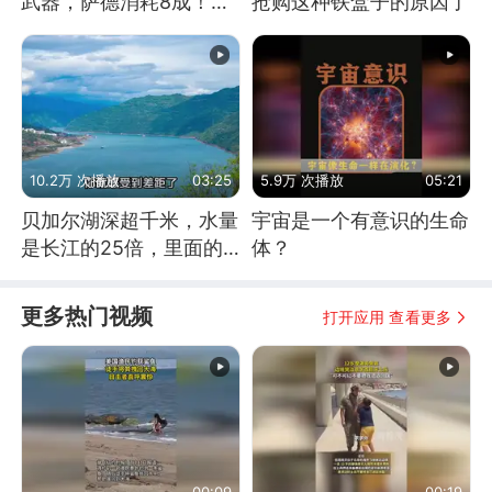
武器，萨德消耗8成！美
抢购这种铁盒子的原因了
国还敢嘲笑俄军吗
10.2万 次播放
03:25
5.9万 次播放
05:21
贝加尔湖深超千米，水量
宇宙是一个有意识的生命
是长江的25倍，里面的
体？
鱼究竟有多大？
更多热门视频
打开应用 查看更多
00:09
00:19