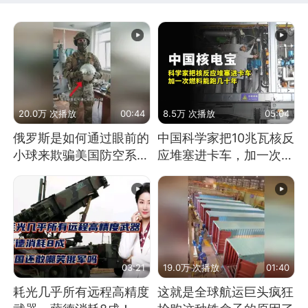
20.0万 次播放
00:44
8.5万 次播放
05:04
俄罗斯是如何通过眼前的
中国科学家把10兆瓦核反
小球来欺骗美国防空系统
应堆塞进卡车，加一次燃
的
料能跑几十年
03:21
19.0万 次播放
01:40
耗光几乎所有远程高精度
这就是全球航运巨头疯狂