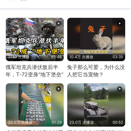
3740 次播放
05:48
10.4万 次播放
03:35
俄军坦克兵潜伏敌后半
兔子那么可爱，为什么没
年，T-72变身“地下堡垒”
人把它当宠物？
20.0万 次播放
01:29
23.0万 次播放
00:52