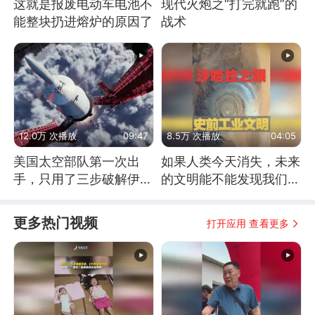
这就是报废电动车电池不
现代火炮之“打完就跑”的
能整块扔进熔炉的原因了
战术
12.0万 次播放
09:47
8.5万 次播放
04:05
美国太空部队第一次出
如果人类今天消失，未来
手，只用了三步破解伊朗
的文明能不能发现我们存
防空
在过？
更多热门视频
打开应用 查看更多