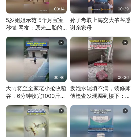
00:14
00:39
5岁姐姐示范 5个月宝宝
孙子考取上海交大爷爷感
秒懂 网友：原来二胎的
谢亲家母
快乐长这样
00:46
00:36
大雨将至全家老小抢收稻
发泡水泥填不满，装修师
谷，6分钟收完1000斤，
傅检查发现漏到楼下：出
没有一个人掉链子
风口未延伸到外墙