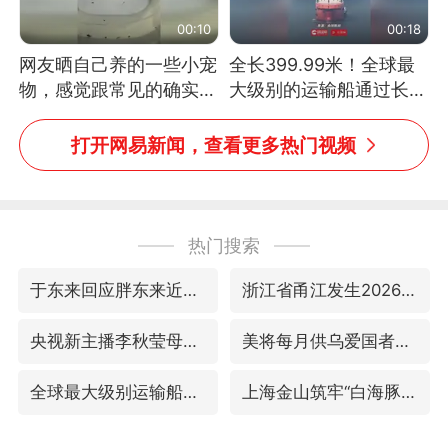
00:10
00:18
网友晒自己养的一些小宠
全长399.99米！全球最
物，感觉跟常见的确实有
大级别的运输船通过长江
些不一样
大桥这一幕，太震撼了！
打开网易新闻，查看更多热门视频
热门搜索
于东来回应胖东来近25年老店年底关闭
浙江省甬江发生2026年第1号洪水
央视新主播李秋莹母校发文祝贺
美将每月供乌爱国者拦截导弹
全球最大级别运输船通过长江大桥
上海金山筑牢“白海豚”防汛屏障