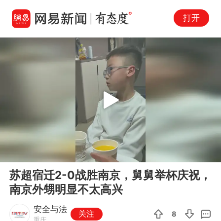
打开
Play
00:00
00:08
En
苏超宿迁2-0战胜南京，舅舅举杯庆祝，
fu
南京外甥明显不太高兴
安全与法
关注
8
重庆