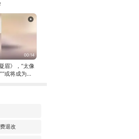
牌
00:14
凝眉》，“太像
”“或将成为首
（来源：新华每
免费退改