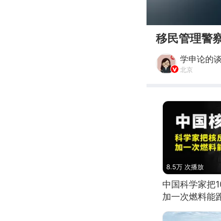
00:00
移民管理警
学申论的
北京
8.5万 次播放
中国科学家把
加一次燃料能