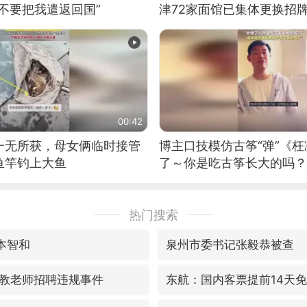
不要把我遣返回国”
津72家面馆已集体更换招
00:42
一无所获，母女俩临时接管
博主口技模仿古筝“弹”《枉
鱼竿钓上大鱼
了～你是吃古筝长大的吗？
位考级不带古筝的选手。”
日电讯）
热门搜索
本智和
泉州市委书记张毅恭被查
教老师招聘违规事件
东航：国内客票提前14天