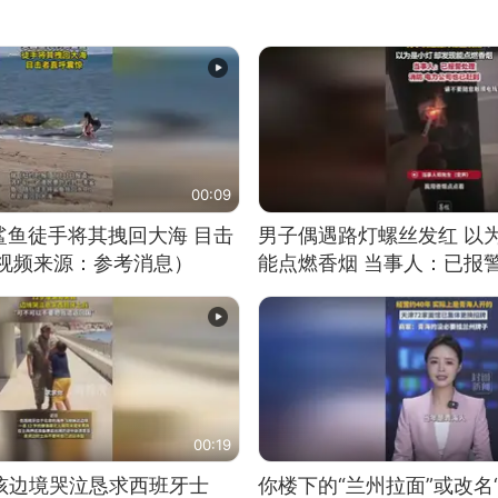
00:09
鲨鱼徒手将其拽回大海 目击
男子偶遇路灯螺丝发红 以
（视频来源：参考消息）
能点燃香烟 当事人：已报
00:19
男孩边境哭泣恳求西班牙士
你楼下的“兰州拉面”或改名