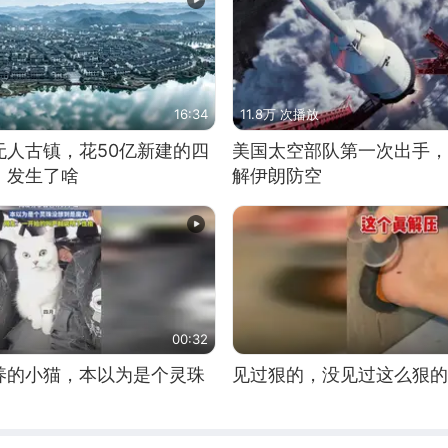
16:34
11.8万 次播放
无人古镇，花50亿新建的四
美国太空部队第一次出手，
，发生了啥
解伊朗防空
00:32
养的小猫，本以为是个灵珠
见过狠的，没见过这么狠的