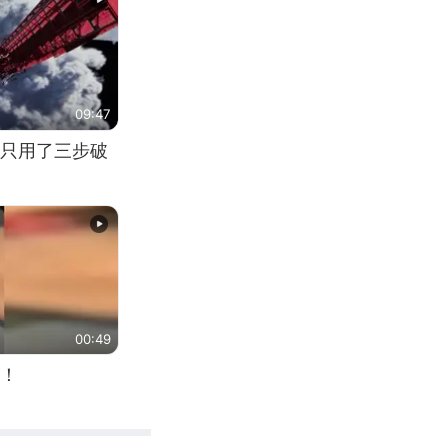
09:47
只用了三步破
00:49
！