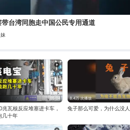
察带台湾同胞走中国公民专用通道
谈妹
05:04
8.4万 次播放
10兆瓦核反应堆塞进卡车，
兔子那么可爱，为什么没人
跑几十年