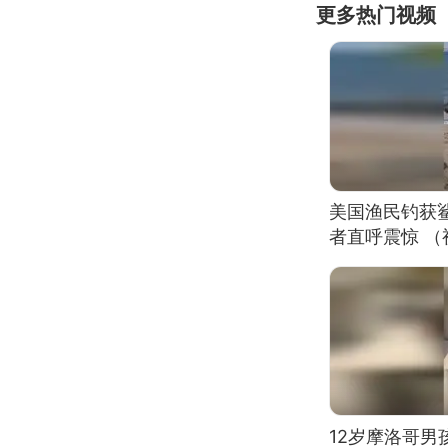
更多热门视频
美国渔民钓获
者直呼震惊 
12岁摩洛哥