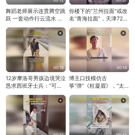
舞蹈老师展示连贯腾空跳
你楼下的“兰州拉面”或改
跃 一套动作行云流水 节
名“青海拉面”，天津72家
奏感拉满 网友：怎么做
面馆已集体更换招牌
到又舞又武的？
00:19
00:14
12岁摩洛哥男孩边境哭泣
博主口技模仿古
恳求西班牙士兵：“可不
筝“弹”《枉凝眉》，“太
可以不要把我遣返回国”
像了～你是吃古筝长大的
吗？”“或将成为首位考级
不带古筝的选手。”（来
源：新华每日电讯）
00:17
00:42