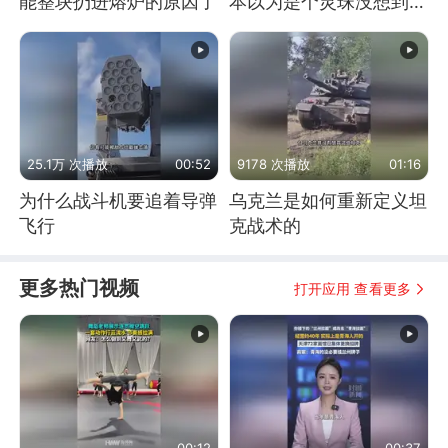
能整块扔进熔炉的原因了
本以为是个灵珠没想到是
魔丸
25.1万 次播放
00:52
9178 次播放
01:16
为什么战斗机要追着导弹
乌克兰是如何重新定义坦
飞行
克战术的
更多热门视频
打开应用 查看更多
00:12
00:37