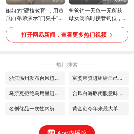
姐姐的“硬核教育”，用黄
爸爸钓一天鱼一无所获，
瓜向弟弟演示“门夹手”，
母女俩临时接管钓位，用
网友：果然言传不如身
玩具鱼竿钓上大鱼
教！
打开网易新闻，查看更多热门视频
热门搜索
浙江温州发布台风橙色预警信号
富婆带资进组给自己硬加60多场吻戏
马斯克拒绝乌用星链打击俄境内目标
台风白海豚闭眼意味着什么
名创优品一次性内裤 颜面尽失
黄金创今年来最大单周涨幅
App内播放