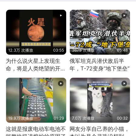
12.3万 次播放
03:55
3675 次播放
05:48
为什么说火星上发现生
俄军坦克兵潜伏敌后半
命，将是人类绝望的开
年，T-72变身“地下堡垒”
始？
19.9万 次播放
01:29
7.0万 次播放
00:32
这就是报废电动车电池不
网友分享自己养的小猫，