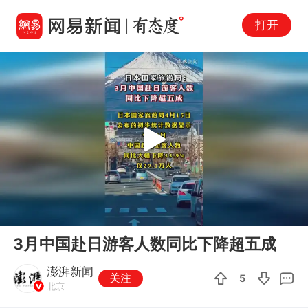
打开
Play
00:00
00:06
En
3月中国赴日游客人数同比下降超五成
fu
澎湃新闻
关注
5
北京