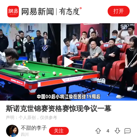
打开
Play
00:00
01:03
En
斯诺克世锦赛资格赛惊现争议一幕
fu
声明：个人原创，仅供参考
不甜的李子
关注
4
四川