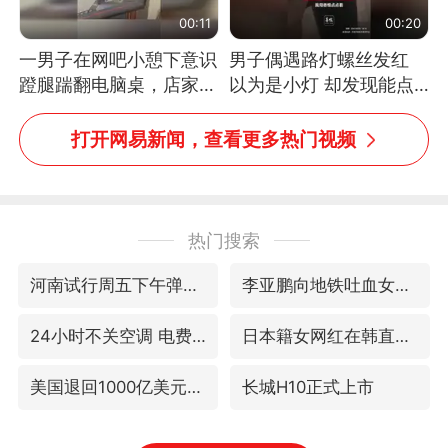
00:11
00:20
一男子在网吧小憩下意识
男子偶遇路灯螺丝发红
蹬腿踹翻电脑桌，店家3
以为是小灯 却发现能点
台显示器与机械臂损坏
燃香烟 当事人：已报警
处理
打开网易新闻，查看更多热门视频
热门搜索
河南试行周五下午弹性离岗
李亚鹏向地铁吐血女孩捐99999元
24小时不关空调 电费反而更低？
日本籍女网红在韩直播时自杀身亡
美国退回1000亿美元关税
长城H10正式上市