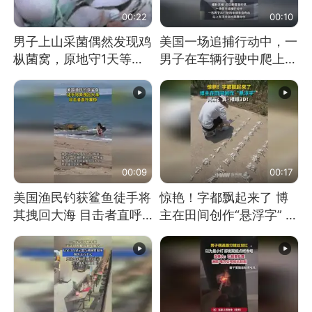
00:22
00:10
男子上山采菌偶然发现鸡
美国一场追捕行动中，一
枞菌窝，原地守1天等它
男子在车辆行驶中爬上车
长大：挖了140多朵
顶跳舞。（新京报）
00:09
00:17
美国渔民钓获鲨鱼徒手将
惊艳！字都飘起来了 博
其拽回大海 目击者直呼
主在田间创作“悬浮字” 网
震惊 （视频来源：参考
友：真·裸眼3D！
消息）