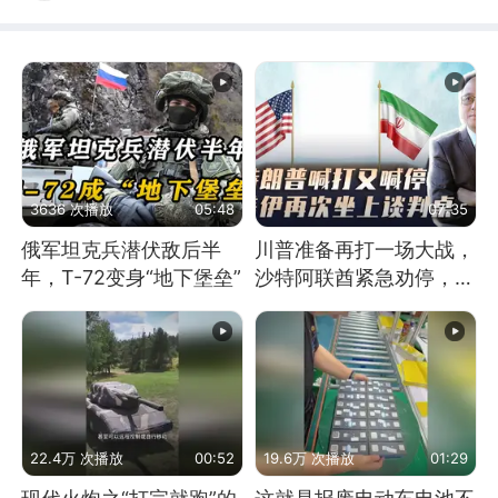
3636 次播放
05:48
07:35
俄军坦克兵潜伏敌后半
川普准备再打一场大战，
年，T-72变身“地下堡垒”
沙特阿联酋紧急劝停，美
伊开启新一轮谈判
22.4万 次播放
00:52
19.6万 次播放
01:29