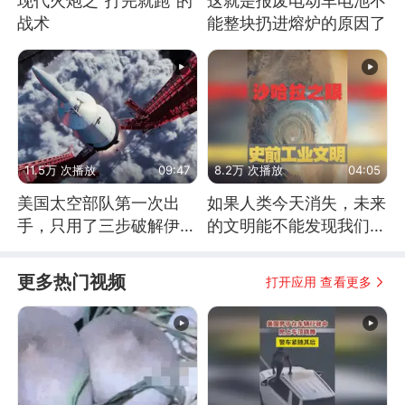
现代火炮之“打完就跑”的
这就是报废电动车电池不
战术
能整块扔进熔炉的原因了
11.5万 次播放
09:47
8.2万 次播放
04:05
美国太空部队第一次出
如果人类今天消失，未来
手，只用了三步破解伊朗
的文明能不能发现我们存
防空
在过？
更多热门视频
打开应用 查看更多