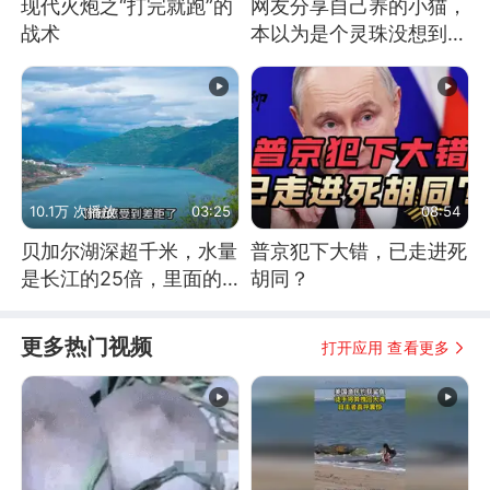
现代火炮之“打完就跑”的
网友分享自己养的小猫，
战术
本以为是个灵珠没想到是
魔丸
10.1万 次播放
03:25
08:54
贝加尔湖深超千米，水量
普京犯下大错，已走进死
是长江的25倍，里面的
胡同？
鱼究竟有多大？
更多热门视频
打开应用 查看更多