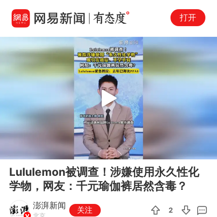
打开
Play
00:00
00:28
En
Lululemon被调查！涉嫌使用永久性化
fu
学物，网友：千元瑜伽裤居然含毒？
澎湃新闻
关注
2
北京