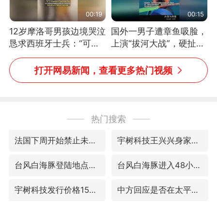
00:19
00:15
12岁摩洛哥男孩边境哭泣
国外一男子遭章鱼吸脸，
恳求西班牙士兵：“可不
上演“拔河大战”，硬扯加
可以不要把我遣返回国”
铁棒敲打方才挣脱
打开网易新闻，查看更多热门视频
热门搜索
法国下周开始禁止未经同意的电话营销
宇树科技王兴兴身家有望超200亿元
台风白海豚登陆地点更新
台风白海豚进入48小时警戒线
宇树科技发行价格150.80元/股
中方回应是否在太平洋海底开采稀土