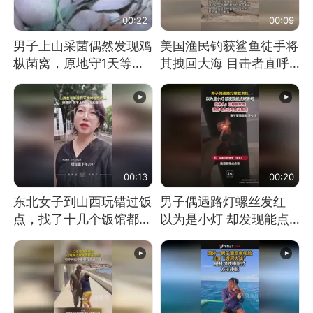
00:22
00:09
男子上山采菌偶然发现鸡
美国渔民钓获鲨鱼徒手将
枞菌窝，原地守1天等它
其拽回大海 目击者直呼
长大：挖了140多朵
震惊 （视频来源：参考
消息）
00:13
00:20
东北女子到山西玩错过饭
男子偶遇路灯螺丝发红
点，找了十几个饭馆都没
以为是小灯 却发现能点
开门：午休到几点
燃香烟 当事人：已报警
处理