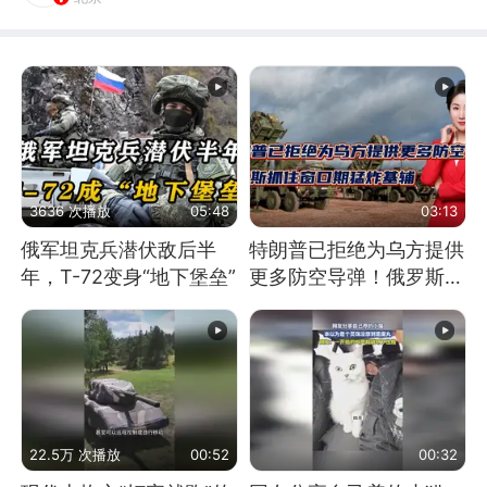
3636 次播放
05:48
03:13
俄军坦克兵潜伏敌后半
特朗普已拒绝为乌方提供
年，T-72变身“地下堡垒”
更多防空导弹！俄罗斯抓
住窗口期猛炸基辅
22.5万 次播放
00:52
00:32