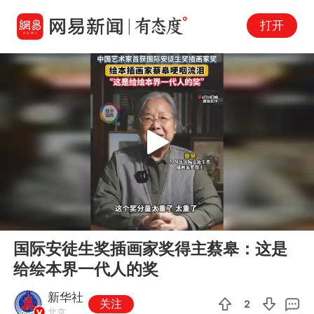
打开
Play
00:00
00:56
En
国际安徒生奖插画家奖得主蔡皋：这是
fu
给绘本界一代人的奖
新华社
关注
2
北京