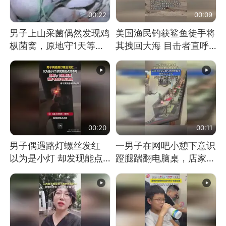
00:22
00:09
男子上山采菌偶然发现鸡
美国渔民钓获鲨鱼徒手将
枞菌窝，原地守1天等它
其拽回大海 目击者直呼
长大：挖了140多朵
震惊 （视频来源：参考
消息）
00:20
00:11
男子偶遇路灯螺丝发红
一男子在网吧小憩下意识
以为是小灯 却发现能点
蹬腿踹翻电脑桌，店家3
燃香烟 当事人：已报警
台显示器与机械臂损坏
处理