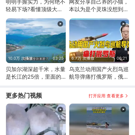
明明手握实力，为何绝不
网友分享自己养的小猫，
轻易下场?看懂顶级大国
本以为是个灵珠没想到是
谋略
魔丸
10.0万 次播放
03:25
6.7万 次播放
06:21
贝加尔湖深超千米，水量
乌克兰动用国产火烈鸟巡
是长江的25倍，里面的
航导弹痛打俄罗斯，俄军
鱼究竟有多大？
为什么没能拦截？
更多热门视频
打开应用 查看更多