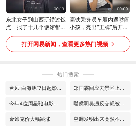
00:13
00:09
东北女子到山西玩错过饭
高铁乘务员车厢内遇吵闹
点，找了十几个饭馆都没
小孩，亮出“王牌”后开启
开门：午休到几点
一键静音
打开网易新闻，查看更多热门视频
热门搜索
台风“白海豚”7日起影响上海
郑国霖回应去景区上班被保安拦下
今年4位周星驰电影配角去世
曝侯明昊违反交规被约谈
金饰克价大幅跳涨
空调发明出来竟然不是为了给人降温