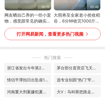
00:10
00:46
网友晒自己养的一些小宠
大雨将至全家老小抢收稻
物，感觉跟常见的确实有
谷，6分钟收完1000斤，
些不一样
没有一个人掉链子
打开网易新闻，查看更多热门视频
热门搜索
浙江省发出今年第2号指挥长令
茅台部分直营店飞天茅台提价
情侣平潭拍日出坠崖1死1伤
选专业别因“热门”窄化“热爱”
河南重大刑案嫌犯夏某钢落网
大V：马科斯把路走绝了