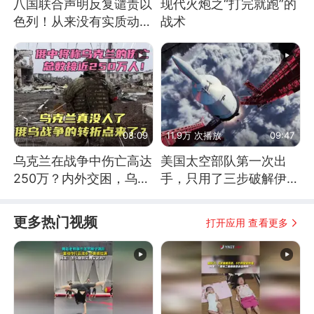
八国联合声明反复谴责以
现代火炮之“打完就跑”的
色列！从来没有实质动
战术
作！根源是惧怕美国
08:09
11.9万 次播放
09:47
乌克兰在战争中伤亡高达
美国太空部队第一次出
250万？内外交困，乌克
手，只用了三步破解伊朗
兰这下真没人了！
防空
更多热门视频
打开应用 查看更多