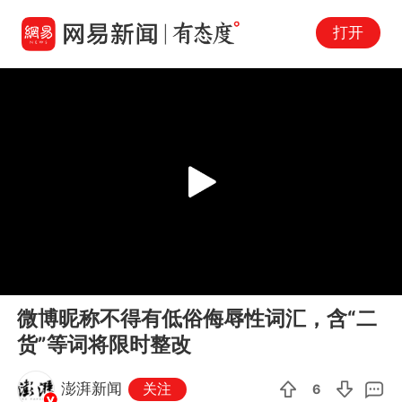
打开
Play
00:00
00:23
En
微博昵称不得有低俗侮辱性词汇，含“二
fu
货”等词将限时整改
澎湃新闻
关注
6