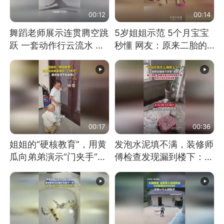
00:12
00:14
舞蹈老师展示连贯腾空跳
5岁姐姐示范 5个月宝宝
跃 一套动作行云流水 节
秒懂 网友：原来二胎的
奏感拉满 网友：怎么做
快乐长这样
到又舞又武的？
00:17
00:36
姐姐的“硬核教育”，用黄
发泡水泥填不满，装修师
瓜向弟弟演示“门夹手”，
傅检查发现漏到楼下：出
网友：果然言传不如身
风口未延伸到外墙
教！