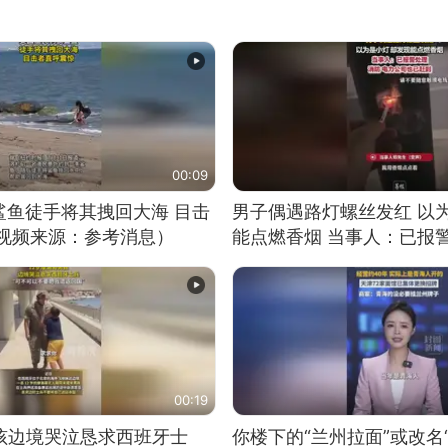
00:09
鲨鱼徒手将其拽回大海 目击
男子偶遇路灯螺丝发红 以
（视频来源：参考消息）
能点燃香烟 当事人：已报
00:19
男孩边境哭泣恳求西班牙士
你楼下的“兰州拉面”或改名