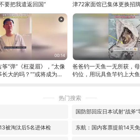
不要把我遣返回国”
津72家面馆已集体更换招
00:14
筝“弹”《枉凝眉》，“太像
爸爸钓一天鱼一无所获，母
长大的吗？”“或将成为首
钓位，用玩具鱼竿钓上大鱼
筝的选手。”（来源：新华每
热门搜索
国防部回应日本试射“战斧”
13被淘汰后5名进体检
东航：国内客票提前14天