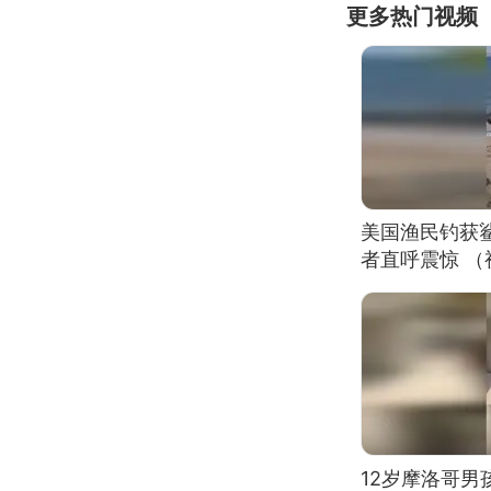
更多热门视频
美国渔民钓获
者直呼震惊 
12岁摩洛哥