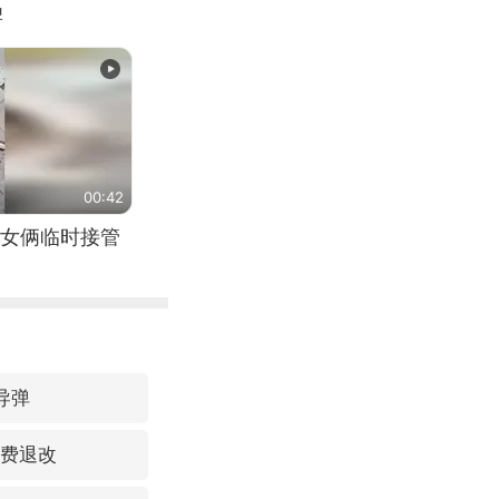
牌
00:42
女俩临时接管
导弹
免费退改