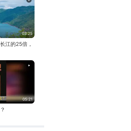
03:25
长江的25倍，
05:21
？