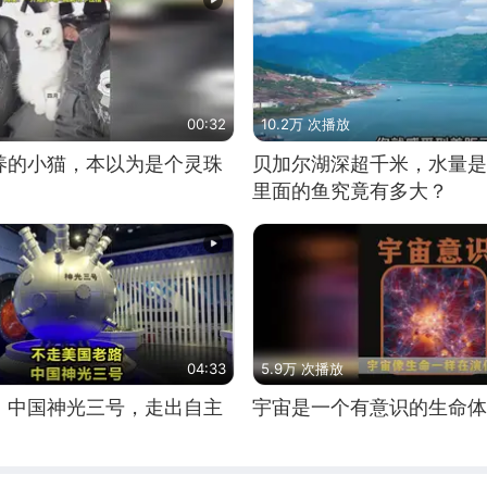
00:32
10.2万 次播放
养的小猫，本以为是个灵珠
贝加尔湖深超千米，水量是
里面的鱼究竟有多大？
04:33
5.9万 次播放
！中国神光三号，走出自主
宇宙是一个有意识的生命体