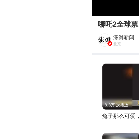
00:00
哪吒2全球票
澎湃新闻
北京
8.3万 次播放
兔子那么可爱