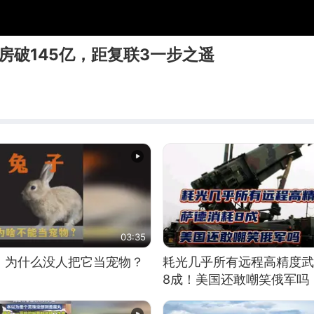
房破145亿，距复联3一步之遥
03:35
，为什么没人把它当宠物？
耗光几乎所有远程高精度武
8成！美国还敢嘲笑俄军吗