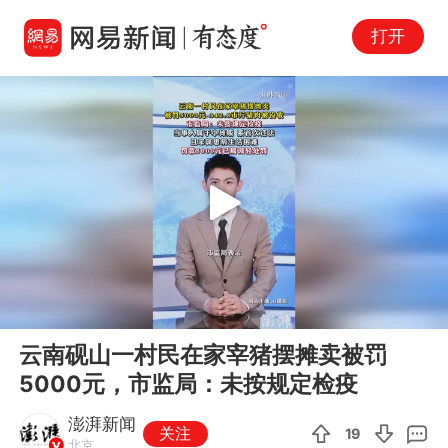
打开
Play
00:00
00:34
En
云南砚山一村民在家宰猪摆摊卖被罚
fu
5000元，市监局：未按规定检疫
澎湃新闻
关注
19
北京