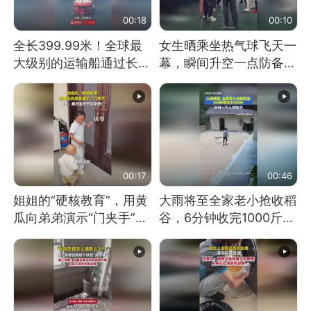
00:18
00:10
全长399.99米！全球最
女生晒乘坐热气球飞天一
大级别的运输船通过长江
幕，瞬间升空一点防备都
大桥这一幕，太震撼了！
没有
00:17
00:46
姐姐的“硬核教育”，用黄
大雨将至全家老小抢收稻
瓜向弟弟演示“门夹手”，
谷，6分钟收完1000斤，
网友：果然言传不如身
没有一个人掉链子
教！