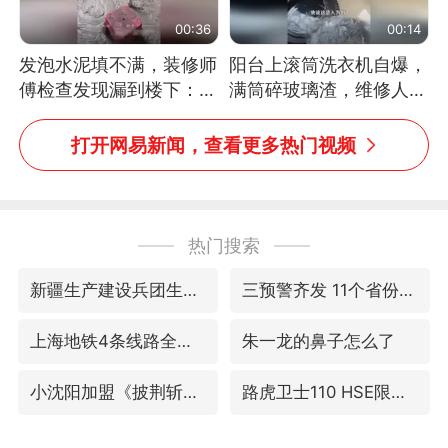
00:36
00:14
发泡水泥填不满，装修师
阳台上滚筒洗衣机自爆，
傅检查发现漏到楼下：出
满筒碎玻璃渣，维修人员
风口未延伸到外墙
称是人为原因，从未见过
洗衣机自爆
打开网易新闻，查看更多热门视频
热门搜索
新疆生产建设兵团生态环境局原局长被查
三预警齐发 11个省份有大到暴雨
上海地铁4条线路全线停运
朱一龙的鼻子怎么了
小沈阳加盟《披荆斩棘》
路虎卫士110 HSE限时降价