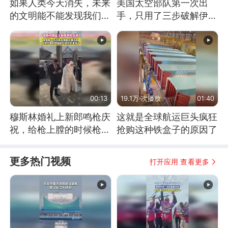
如果人类今天消失，未来
美国太空部队第一次出
的文明能不能发现我们存
手，只用了三步破解伊朗
在过？
防空
00:13
19.1万 次播放
01:40
穆斯林婚礼上新郎鸣枪庆
这就是全球航运巨头疯狂
祝，给枪上膛的时候枪口
抢购这种铁盒子的原因了
竟然对着孩子
更多热门视频
打开应用 查看更多