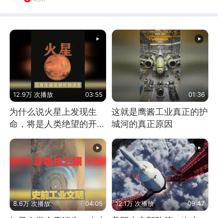
12.9万 次播放
03:55
01:36
为什么说火星上发现生
这就是鹰酱工业真正的护
命，将是人类绝望的开
城河的真正原因
始？
8.6万 次播放
04:05
12.1万 次播放
09:47