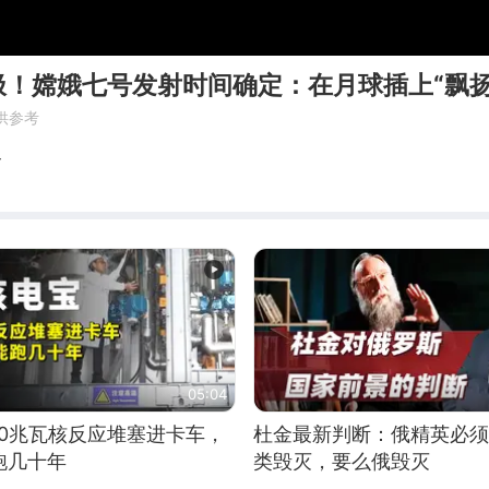
极！嫦娥七号发射时间确定：在月球插上“飘扬
供参考
界
05:04
10兆瓦核反应堆塞进卡车，
杜金最新判断：俄精英必须
跑几十年
类毁灭，要么俄毁灭