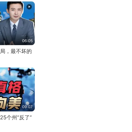
06:05
局，最不坏的
09:07
5个州“反了”