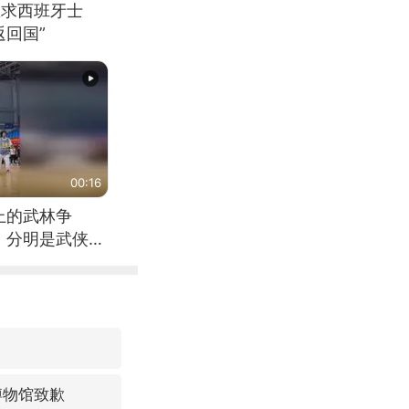
恳求西班牙士
回国”
00:16
上的武林争
，分明是武侠片
博物馆致歉