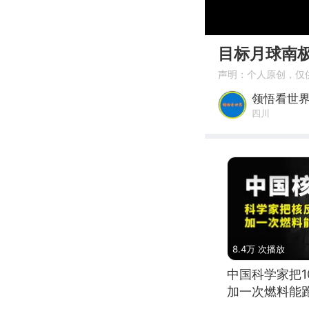
00:00
目标月球南
声明：个人原创，仅
领悟看世
四川
8.4万 次播放
中国科学家把
加一次燃料能