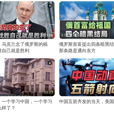
03:06
3.1万 次播放
，乌克兰念了俄罗斯的稿
俄罗斯首富提出四条暗黑结
胜自己就是胜利
那条路是通向东方
03:23
，一个学习中国，一个学习
中国五箭齐发的当天，美国2
么样了？